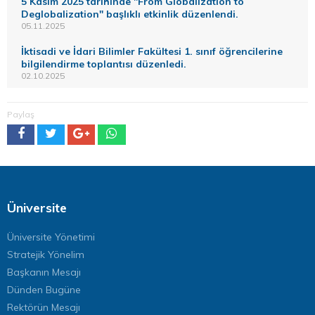
5 Kasım 2025 tarihinde "From Globalization to
Deglobalization" başlıklı etkinlik düzenlendi.
05.11.2025
İktisadi ve İdari Bilimler Fakültesi 1. sınıf öğrencilerine
bilgilendirme toplantısı düzenledi.
02.10.2025
Paylaş
Üniversite
Üniversite Yönetimi
Stratejik Yönelim
Başkanın Mesajı
Dünden Bugüne
Rektörün Mesajı