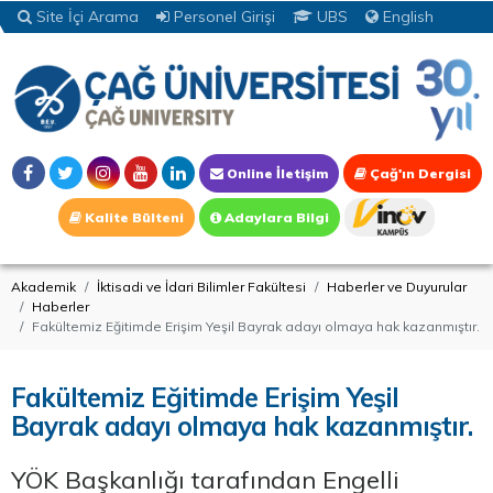
Site İçi Arama
Personel Girişi
UBS
English
Online İletişim
Çağ'ın Dergisi
Kalite Bülteni
Adaylara Bilgi
Akademik
İktisadi ve İdari Bilimler Fakültesi
Haberler ve Duyurular
Haberler
Fakültemiz Eğitimde Erişim Yeşil Bayrak adayı olmaya hak kazanmıştır.
Fakültemiz Eğitimde Erişim Yeşil
Bayrak adayı olmaya hak kazanmıştır.
YÖK Başkanlığı tarafından Engelli