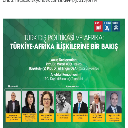
Link 2: https://disk.yandex.com.tr/d/H-J7jba13ybrTw