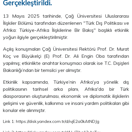
Gerçekleştirildi.
13 Mayıs 2025 tarihinde, Çağ Üniversitesi Uluslararası
İlişkiler Bölümü tarafından düzenlenen "Türk Dış Politikası ve
Afrika: Türkiye-Afrika İlişkilerine Bir Bakış" başlıklı etkinlik
yoğun ilgiyle gerçekleştirilmiştir.
Açılış konuşmaları Çağ Üniversitesi Rektörü Prof. Dr. Murat
Koç ve Büyükelçi (E) Prof. Dr. Ali Engin Oba tarafından
yapılmış; etkinlikte anahtar konuşmacı olarak ise T.C. Dışişleri
Bakanlığı’ndan bir temsilci yer almıştır.
Etkinlik kapsamında, Türkiye’nin Afrika’ya yönelik dış
politikasının tarihsel arka planı, Afrika'da bir Türk
diasporasının oluşturulması, ekonomik ve diplomatik ilişkilerin
gelişimi ve güvenlik, kalkınma ve insani yardım politikaları gibi
konular ele alınmıştır.
Link 1: https://disk.yandex.com.tr/d/ivjE2a0kAtNDJg