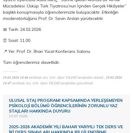
Mücadelesi: Üsküp Türk Tiyatrosu’nun İçinden Gerçek Hikâyeler”
başlıklı konuşmasıyla öğrencilerimizle buluşacaktır. Etkinliğin
moderatörlüğünü Prof. Dr. Sevin Arslan yürütecektir.
📅 Tarih: 24.02.2026
⏰ Saat: 11.00
📍 Yer: Prof. Dr. İlhan Yücel Konferans Salonu
Tüm öğrencilerimiz davetlidir.
19.02.2026 14:46
tarihinde Arş. Gör. Alper YILDIZ tarafından eklendi ,
19.02.2026
14:47
tarihinde Arş. Gör. Alper YILDIZ tarafından güncellendi.
ULUSAL STAJ PROGRAMI KAPSAMINDA YERLEŞEMEYEN
PSİKOLOJİ BÖLÜMÜ ÖĞRENCİLERİNİN ZORUNLU YAZ
STAJLARI HAKKINDA DUYURU
10.07.2026
2025-2026 AKADEMİK YILI BAHAR YARIYILI TEK DERS VE
İKİ DERS SINAVLARI HAKKINDA BİLGİLENDİRME