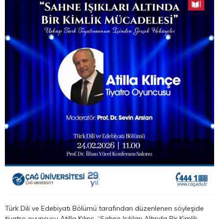
Türk Dili ve Edebiyatı Bölümü tarafından düzenlenen söyleşide
tiyatro oyuncusu Atilla Kılınç, “Sahne Işıkları Altında Bir Kimlik