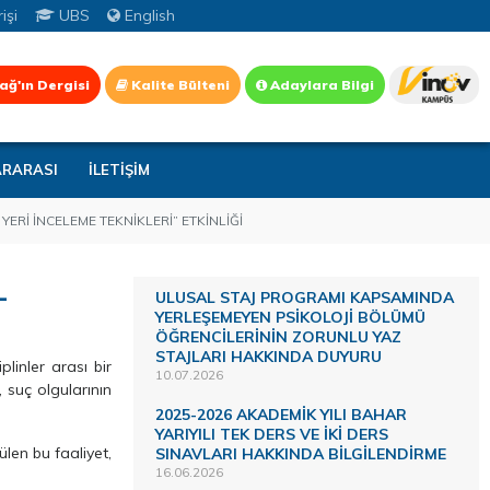
işi
UBS
English
ağ'ın Dergisi
Kalite Bülteni
Adaylara Bilgi
ARARASI
İLETİŞİM
ERİ İNCELEME TEKNİKLERİ” ETKİNLİĞİ
L
ULUSAL STAJ PROGRAMI KAPSAMINDA
YERLEŞEMEYEN PSİKOLOJİ BÖLÜMÜ
ÖĞRENCİLERİNİN ZORUNLU YAZ
STAJLARI HAKKINDA DUYURU
plinler arası bir
10.07.2026
 suç olgularının
2025-2026 AKADEMİK YILI BAHAR
YARIYILI TEK DERS VE İKİ DERS
ülen bu faaliyet,
SINAVLARI HAKKINDA BİLGİLENDİRME
16.06.2026