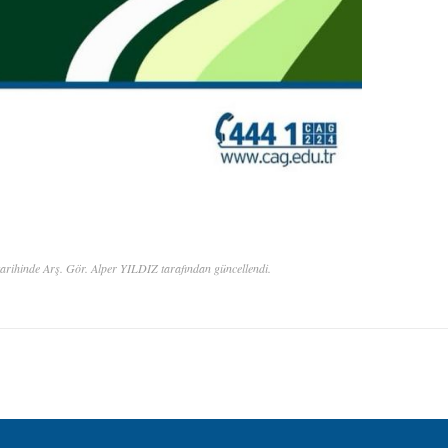
arihinde Arş. Gör. Alper YILDIZ tarafından güncellendi.