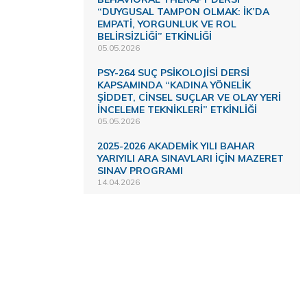
“DUYGUSAL TAMPON OLMAK: İK’DA
EMPATİ, YORGUNLUK VE ROL
BELİRSİZLİĞİ” ETKİNLİĞİ
05.05.2026
PSY-264 SUÇ PSİKOLOJİSİ DERSİ
KAPSAMINDA “KADINA YÖNELİK
ŞİDDET, CİNSEL SUÇLAR VE OLAY YERİ
İNCELEME TEKNİKLERİ” ETKİNLİĞİ
05.05.2026
2025-2026 AKADEMİK YILI BAHAR
YARIYILI ARA SINAVLARI İÇİN MAZERET
SINAV PROGRAMI
14.04.2026