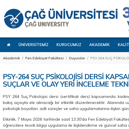
ÜNİVERSİTEMİZ
KURUCUMUZ
AKADEMİK
KALİ
Akademik
Fen Edebiyat Fakültesi
Duyurular
PSY-264 SUÇ PSİKOLOJ
PSY-264 SUÇ PSİKOLOJİSİ DERSİ KAPS
SUÇLAR VE OLAY YERİ İNCELEME TEKNİ
PSY 264 Suç Psikolojisi dersi (sertifikalı ders) kapsamında, kadına 
bakış açısıyla ele alınacağı bir etkinlik düzenlenecektir. Alanında
psikolojik boyutları, adli süreçler ve saha uygulamalarına ilişkin gün
Etkinlik, 7 Mayıs 2026 tarihinde saat 13.30’da Fen Edebiyat Fakültesi 
öğrencilere teorik bilgiyi uygulama ile ilişkilendirme ve güncel s