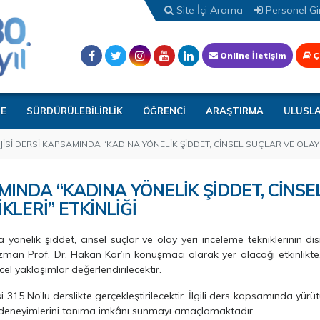
Site İçi Arama
Personel Gir
Online İletişim
Ç
TE
SÜRDÜRÜLEBİLİRLİK
ÖĞRENCİ
ARAŞTIRMA
ULUSL
İSİ DERSİ KAPSAMINDA “KADINA YÖNELİK ŞİDDET, CİNSEL SUÇLAR VE OLAY Y
AMINDA “KADINA YÖNELİK ŞİDDET, CİNSE
KLERİ” ETKİNLİĞİ
yönelik şiddet, cinsel suçlar ve olay yeri inceleme tekniklerinin disi
 uzman Prof. Dr. Hakan Kar’ın konuşmacı olarak yer alacağı etkinlikte,
cel yaklaşımlar değerlendirilecektir.
315 No’lu derslikte gerçekleştirilecektir. İlgili ders kapsamında yürüt
aha deneyimlerini tanıma imkânı sunmayı amaçlamaktadır.