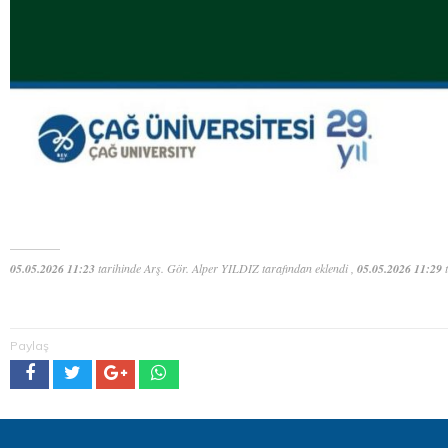
05.05.2026 11:23
tarihinde Arş. Gör. Alper YILDIZ tarafından eklendi ,
05.05.2026 11:29
t
Paylaş