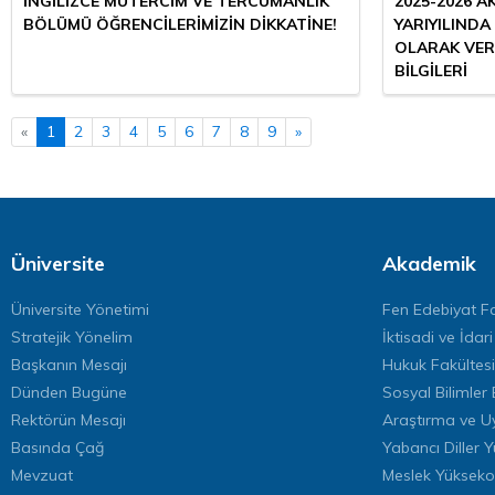
İNGİLİZCE MÜTERCİM VE TERCÜMANLIK
2025-2026 A
BÖLÜMÜ ÖĞRENCİLERİMİZİN DİKKATİNE!
YARIYILINDA 
OLARAK VER
BİLGİLERİ
«
1
2
3
4
5
6
7
8
9
»
Üniversite
Akademik
Üniversite Yönetimi
Fen Edebiyat Fa
Stratejik Yönelim
İktisadi ve İdari
Başkanın Mesajı
Hukuk Fakültesi
Dünden Bugüne
Sosyal Bilimler 
Rektörün Mesajı
Araştırma ve U
Basında Çağ
Yabancı Diller 
Mevzuat
Meslek Yükseko