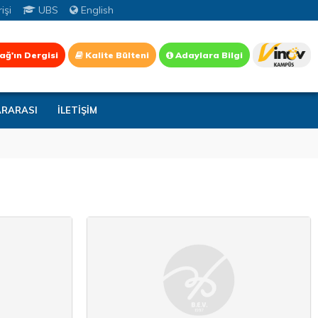
işi
UBS
English
ağ'ın Dergisi
Kalite Bülteni
Adaylara Bilgi
ARARASI
İLETİŞİM