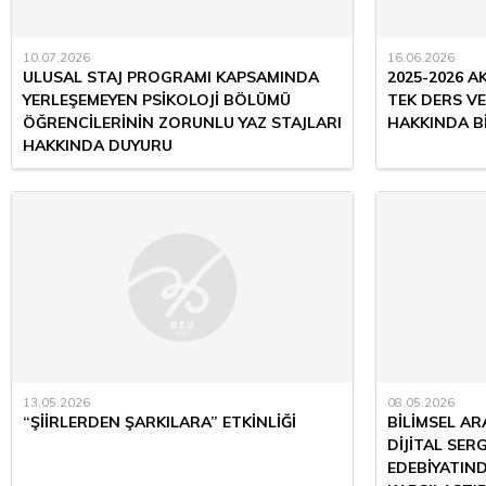
10.07.2026
16.06.2026
ULUSAL STAJ PROGRAMI KAPSAMINDA
2025-2026 A
YERLEŞEMEYEN PSİKOLOJİ BÖLÜMÜ
TEK DERS VE
ÖĞRENCİLERİNİN ZORUNLU YAZ STAJLARI
HAKKINDA B
HAKKINDA DUYURU
13.05.2026
08.05.2026
“ŞİİRLERDEN ŞARKILARA” ETKİNLİĞİ
BİLİMSEL AR
DİJİTAL SER
EDEBİYATIND