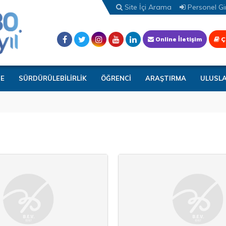
Site İçi Arama
Personel Gir
Online İletişim
Ç
TE
SÜRDÜRÜLEBİLİRLİK
ÖĞRENCİ
ARAŞTIRMA
ULUSL