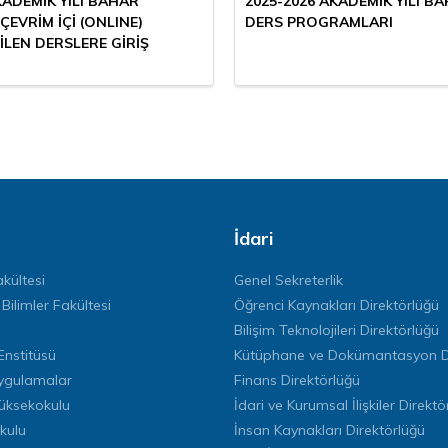
KADEMİK YILI BAHAR
2025-2026 AKADEMİK YILI BA
ÇEVRİM İÇİ (ONLINE)
DERS PROGRAMLARI
İLEN DERSLERE GİRİŞ
İdari
kültesi
Genel Sekreterlik
 Bilimler Fakültesi
Öğrenci Kaynakları Direktörlüğü
Bilişim Teknolojileri Direktörlüğü
Enstitüsü
Kütüphane ve Dokümantasyon Di
ygulamalar
Finans Direktörlüğü
Yüksekokulu
İdari ve Kurumsal İlişkiler Direktö
kulu
İnsan Kaynakları Direktörlüğü