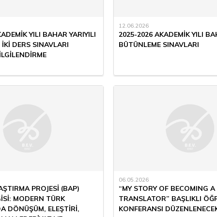
12.06.2026
KADEMİK YILI BAHAR YARIYILI
2025-2026 AKADEMİK YILI BA
 İKİ DERS SINAVLARI
BÜTÜNLEME SINAVLARI
İLGİLENDİRME
06.05.2026
AŞTIRMA PROJESİ (BAP)
“MY STORY OF BECOMING A
GİSİ: MODERN TÜRK
TRANSLATOR” BAŞLIKLI ÖĞ
A DÖNÜŞÜM, ELEŞTİRİ,
KONFERANSI DÜZENLENECE