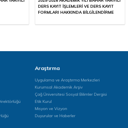
HAR YARIYILI
2025-2026 AKADEMİK YILI BAHAR YARIYILI
DERS KAYIT İŞLEMLERİ VE DERS KAYIT
FORMLARI HAKKINDA BİLGİLENDİRME
Araştırma
Uygulama ve Araştırma Merkezleri
Kurumsal Akademik Arşiv
Çağ Üniversitesi Sosyal Bilimler Dergisi
rektörlüğü
Etik Kurul
Misyon ve Vizyon
rlüğü
Duyurular ve Haberler