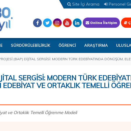
Site İçi Arama
Personel Gir
Online İletişim
Ç
TE
SÜRDÜRÜLEBİLİRLİK
ÖĞRENCİ
ARAŞTIRMA
ULUSL
ROJESİ (BAP) DİJİTAL SERGİSİ: MODERN TÜRK EDEBİYATINDA DÖNÜŞÜM, ELE
İJİTAL SERGİSİ: MODERN TÜRK EDEBİYA
I EDEBİYAT VE ORTAKLIK TEMELLİ ÖĞR
iyat ve Ortaklık Temelli Öğrenme Modeli