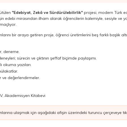
rütülen
"Edebiyat, Zekâ ve Sürdürülebilirlik"
projesi, modern Türk ed
şin edebi mirasından ilham alarak öğrencilerin kalemiyle, sesiyle ve 
amaçlıyor.
larını bir araya getiren proje, öğrenci üretimlerini beş farklı başlık al
ir, deneme.
eyleri; sürecin ve çıktının şeffaf biçimde paylaşımı.
ı okuma yazıları.
ülakatlar.
 ve değerlendirmeler.
TV, Akademisyen Kitabevi
arına ulaşmak için aşağıdaki afişin üzerindeki turuncu çerçeveye tıkl