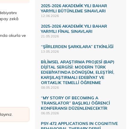
2025-2026 AKADEMİK YILI BAHAR
YARIYILI BÜTÜNLEME SINAVLARI
ebiyatını
12.06.2026
yapay zekâ
2025-2026 AKADEMİK YILI BAHAR
YARIYILI FİNAL SINAVLARI
tında okurla ve
21.05.2026
“ŞİİRLERDEN ŞARKILARA” ETKİNLİĞİ
13.05.2026
BİLİMSEL ARAŞTIRMA PROJESİ (BAP)
DİJİTAL SERGİSİ: MODERN TÜRK
EDEBİYATINDA DÖNÜŞÜM, ELEŞTİRİ,
KARŞILAŞTIRMALI EDEBİYAT VE
ORTAKLIK TEMELLİ ÖĞRENME
08.05.2026
“MY STORY OF BECOMING A
TRANSLATOR” BAŞLIKLI ÖĞRENCİ
KONFERANSI DÜZENLENECEKTİR
06.05.2026
ayınız.
PSY-472 APPLICATIONS IN COGNITIVE
BEHAVIORAL THERAPY DERSİ