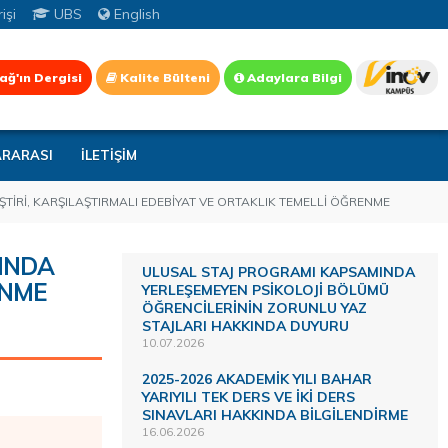
işi
UBS
English
ağ'ın Dergisi
Kalite Bülteni
Adaylara Bilgi
ARARASI
İLETİŞİM
ŞTİRİ, KARŞILAŞTIRMALI EDEBİYAT VE ORTAKLIK TEMELLİ ÖĞRENME
TINDA
ULUSAL STAJ PROGRAMI KAPSAMINDA
ENME
YERLEŞEMEYEN PSİKOLOJİ BÖLÜMÜ
ÖĞRENCİLERİNİN ZORUNLU YAZ
STAJLARI HAKKINDA DUYURU
10.07.2026
2025-2026 AKADEMİK YILI BAHAR
YARIYILI TEK DERS VE İKİ DERS
SINAVLARI HAKKINDA BİLGİLENDİRME
16.06.2026