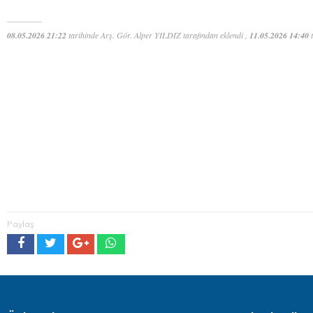
08.05.2026 21:22
tarihinde Arş. Gör. Alper YILDIZ tarafından eklendi ,
11.05.2026 14:40
t
Dijital sergi
içeriklerine erişmek
için buraya
tıklayınız.
Paylaş