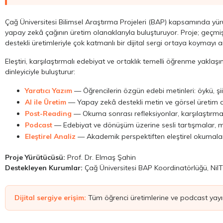
Çağ Üniversitesi Bilimsel Araştırma Projeleri (BAP) kapsamında yü
yapay zekâ çağının üretim olanaklarıyla buluşturuyor. Proje; geçmi
destekli üretimleriyle çok katmanlı bir dijital sergi ortaya koymayı 
Eleştiri, karşılaştırmalı edebiyat ve ortaklık temelli öğrenme yaklaşım
dinleyiciyle buluşturur:
Yaratıcı Yazım
— Öğrencilerin özgün edebi metinleri: öykü, şi
AI ile Üretim
— Yapay zekâ destekli metin ve görsel üretim den
Post-Reading
— Okuma sonrası refleksiyonlar, karşılaştırmal
Podcast
— Edebiyat ve dönüşüm üzerine sesli tartışmalar, m
Eleştirel Analiz
— Akademik perspektiften eleştirel okumalar
Proje Yürütücüsü:
Prof. Dr. Elmaş Şahin
Destekleyen Kurumlar:
Çağ Üniversitesi BAP Koordinatörlüğü, Nil
Dijital sergiye erişim:
Tüm öğrenci üretimlerine ve podcast yayınl