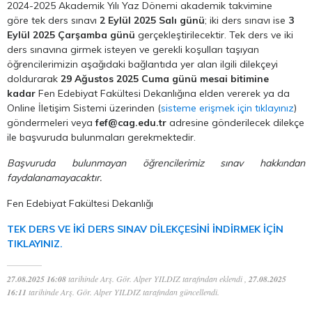
2024-2025 Akademik Yılı Yaz Dönemi akademik takvimine
göre tek ders sınavı
2 Eylül 2025 Salı günü
; iki ders sınavı ise
3
Eylül 2025 Çarşamba günü
gerçekleştirilecektir. Tek ders ve iki
ders sınavına girmek isteyen ve gerekli koşulları taşıyan
öğrencilerimizin aşağıdaki bağlantıda yer alan ilgili dilekçeyi
doldurarak
29 Ağustos 2025 Cuma günü mesai bitimine
kadar
Fen Edebiyat Fakültesi Dekanlığına elden vererek ya da
Online İletişim Sistemi üzerinden (
sisteme erişmek için tıklayınız
)
göndermeleri veya
fef@cag.edu.tr
adresine gönderilecek dilekçe
ile başvuruda bulunmaları gerekmektedir.
Başvuruda bulunmayan öğrencilerimiz sınav hakkından
faydalanamayacaktır.
Fen Edebiyat Fakültesi Dekanlığı
TEK DERS VE İKİ DERS SINAV DİLEKÇESİNİ İNDİRMEK İÇİN
TIKLAYINIZ.
27.08.2025 16:08
tarihinde Arş. Gör. Alper YILDIZ tarafından eklendi ,
27.08.2025
16:11
tarihinde Arş. Gör. Alper YILDIZ tarafından güncellendi.