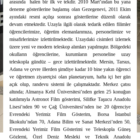
arasında halen bir ilk ve tekdir. 2010 Mart’ından bu yana
deneme gösterilerine başlamış olan Gezegenevi, 2011 Ekim
ayındaki resmi açılışı sonrası gösterilerine düzenli olarak
devam etmektedir.
Uzayla ilgili olarak tedarik edilen filimler
öğrencilerimize, öğretim elemanlarımıza, personelimize ve
misafirlerimize izlettirilmektedir. Uzaydaki cisimleri izlemek
üzere yeni ve modern teleskop alımları yapılmıştır. Bölgedeki
okulların öğrencilerine, kurumların personeline uzay
teleskopla gündüz – gece izlettirilmektedir.
Mersin, Tarsus,
Adana ve çevre illerden şimdiye kadar 10 bine yakın öğrenci
ve öğretmen ziyaretçisi olan planetaryum, hafta içi her gün
açık olup, randevu sistemi ile çalışmaktadır. Merkez çatısı
altında; Almanya Kehl Üniversitesi’nden gelen 25 konuğun
katılımıyla Astronot Film gösterimi, Silifke Taşucu Anadolu
Lisesi’nden 90 ve Çağ Üniversitesi’nden ise 20 öğrenciye
Evrendeki Yerimiz Film Gösterim,
Borsa İstanbul
İlkokulu’ndan 70, Adana Bilim ve Sanat Merkezi’nden 50,
Evrendeki Yerimiz Film Gösterimi ve Teleskopla Güneş
Gözlemi, Özel Deniz Mesleki ve Teknik Anadolu