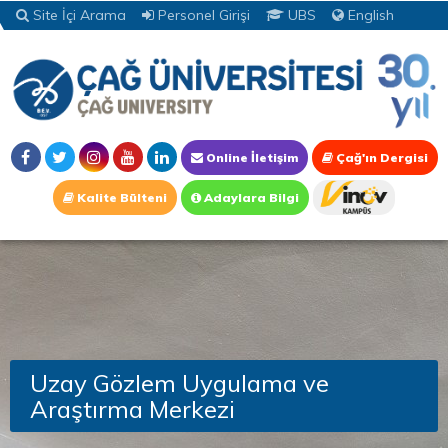
Site İçi Arama
Personel Girişi
UBS
English
Online İletişim
Çağ'ın Dergisi
Kalite Bülteni
Adaylara Bilgi
Uzay Gözlem Uygulama ve
Araştırma Merkezi