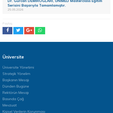
Dr. Gürcan DEMİROGLARI, UNIMED Masterclass Eğitim
Serisini Başarıyla Tamamlamıştır.
25.05.2026
Paylaş
Üniversite
Üniversite Yönetimi
Stratejik Yönelim
Başkanın Mesajı
Dünden Bugüne
Rektörün Mesajı
Basında Çağ
Mevzuat
Kişisel Verilerin Korunması