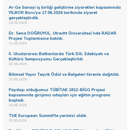
Ar-Ge Sanayi iş birliği geliştirme ziyaretleri kapsamında
YILBOR Boru'ya 17.06.2026 tarihinde ziyaret
gerçekleştirdik.
18.06.2026
Dr. Sena DOĞRUYOL, Utrecht Üniversitesi’nde RADAR
Projesi Toplantısına katıldı.
11.06.2026
II. Uluslararası Balkanlarda Türk Dili, Edebiyatı ve
Kültürü Sempozyumu Gerçekleştirildi.
02.06.2026
Bilimsel Yayın Teşvik Ödül ve Belgeleri törenle dağıtıldı.
25.05.2026
Paydaşı olduğumuz TÜBİTAK 1812-BİGG Projesi
kapsamında girişimci adayları için eğitim programı
başladı.
25.05.2026
THE European Summit'te yerimizi aldık.
25.05.2026