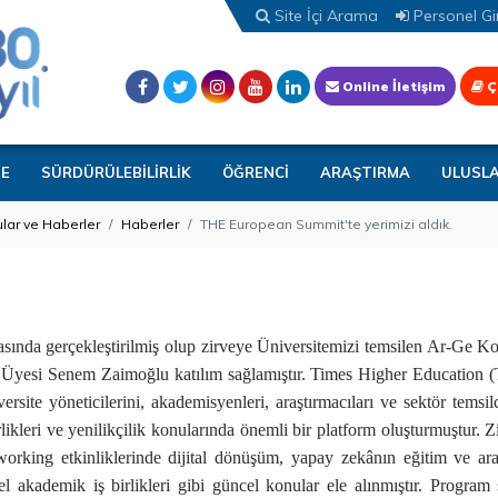
Site İçi Arama
Personel Gir
Online İletişim
Ç
TE
SÜRDÜRÜLEBİLİRLİK
ÖĞRENCİ
ARAŞTIRMA
ULUSL
lar ve Haberler
Haberler
THE European Summit'te yerimizi aldık.
ında gerçekleştirilmiş olup zirveye Üniversitemizi temsilen Ar-Ge Ko
. Üyesi Senem Zaimoğlu katılım sağlamıştır. Times Higher Education 
site yöneticilerini, akademisyenleri, araştırmacıları ve sektör temsilc
rlikleri ve yenilikçilik konularında önemli bir platform oluşturmuştur.
etworking etkinliklerinde dijital dönüşüm, yapay zekânın eğitim ve ara
esel akademik iş birlikleri gibi güncel konular ele alınmıştır. Program