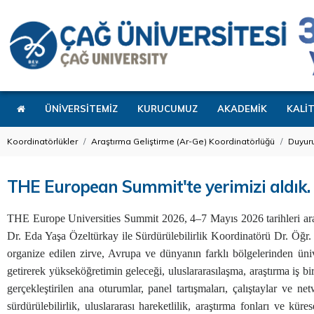
ÜNİVERSİTEMİZ
KURUCUMUZ
AKADEMİK
KALİ
Koordinatörlükler
Araştırma Geliştirme (Ar-Ge) Koordinatörlüğü
Duyuru
THE European Summit'te yerimizi aldık.
THE Europe Universities Summit 2026, 4–7 Mayıs 2026 tarihleri aras
Dr. Eda Yaşa Özeltürkay ile Sürdürülebilirlik Koordinatörü Dr. Öğr
organize edilen zirve, Avrupa ve dünyanın farklı bölgelerinden üniver
getirerek yükseköğretimin geleceği, uluslararasılaşma, araştırma iş bi
gerçekleştirilen ana oturumlar, panel tartışmaları, çalıştaylar ve n
sürdürülebilirlik, uluslararası hareketlilik, araştırma fonları ve kür