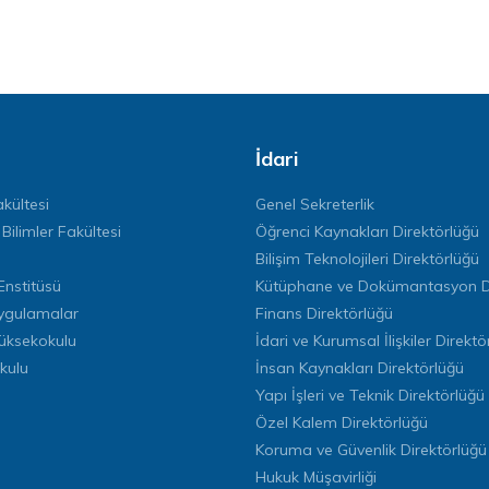
İdari
kültesi
Genel Sekreterlik
 Bilimler Fakültesi
Öğrenci Kaynakları Direktörlüğü
Bilişim Teknolojileri Direktörlüğü
Enstitüsü
Kütüphane ve Dokümantasyon Di
ygulamalar
Finans Direktörlüğü
Yüksekokulu
İdari ve Kurumsal İlişkiler Direktö
kulu
İnsan Kaynakları Direktörlüğü
Yapı İşleri ve Teknik Direktörlüğü
Özel Kalem Direktörlüğü
Koruma ve Güvenlik Direktörlüğü
Hukuk Müşavirliği