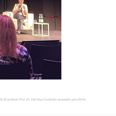
21:12
tarihinde Prof. Dr. Eda Yaşa Özeltürkay tarafından güncellendi.