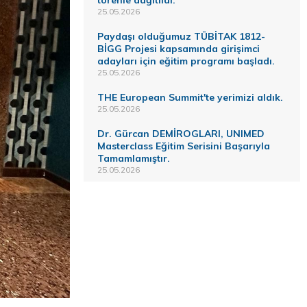
törenle dağıtıldı.
25.05.2026
Paydaşı olduğumuz TÜBİTAK 1812-
BİGG Projesi kapsamında girişimci
adayları için eğitim programı başladı.
25.05.2026
THE European Summit'te yerimizi aldık.
25.05.2026
Dr. Gürcan DEMİROGLARI, UNIMED
Masterclass Eğitim Serisini Başarıyla
Tamamlamıştır.
25.05.2026