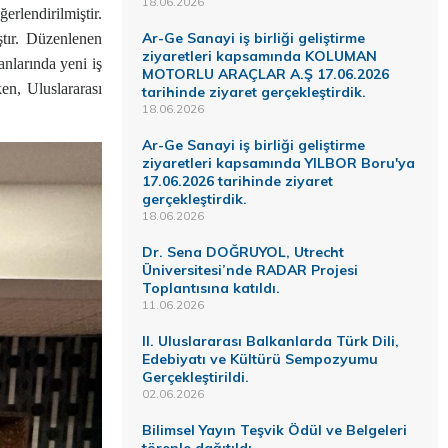
18.06.2026
lendirilmiştir.
Ar-Ge Sanayi iş birliği geliştirme
ştır. Düzenlenen
ziyaretleri kapsamında KOLUMAN
anlarında yeni iş
MOTORLU ARAÇLAR A.Ş 17.06.2026
ken, Uluslararası
tarihinde ziyaret gerçekleştirdik.
18.06.2026
Ar-Ge Sanayi iş birliği geliştirme
ziyaretleri kapsamında YILBOR Boru'ya
17.06.2026 tarihinde ziyaret
gerçekleştirdik.
18.06.2026
Dr. Sena DOĞRUYOL, Utrecht
Üniversitesi’nde RADAR Projesi
Toplantısına katıldı.
11.06.2026
II. Uluslararası Balkanlarda Türk Dili,
Edebiyatı ve Kültürü Sempozyumu
Gerçekleştirildi.
02.06.2026
Bilimsel Yayın Teşvik Ödül ve Belgeleri