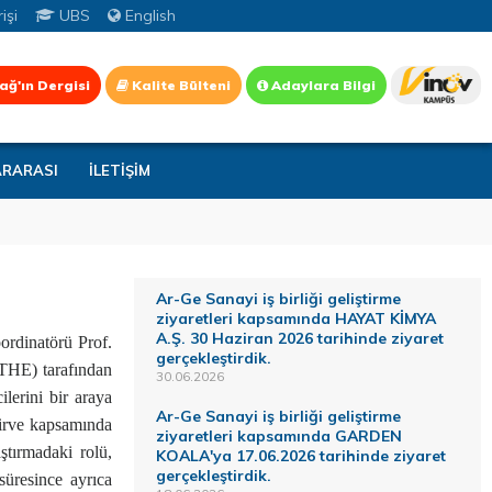
işi
UBS
English
ağ'ın Dergisi
Kalite Bülteni
Adaylara Bilgi
ARARASI
İLETİŞİM
Ar-Ge Sanayi iş birliği geliştirme
ziyaretleri kapsamında HAYAT KİMYA
A.Ş. 30 Haziran 2026 tarihinde ziyaret
ordinatörü Prof.
gerçekleştirdik.
(THE) tarafından
30.06.2026
ilerini bir araya
Ar-Ge Sanayi iş birliği geliştirme
 Zirve kapsamında
ziyaretleri kapsamında GARDEN
ştırmadaki rolü,
KOALA'ya 17.06.2026 tarihinde ziyaret
gerçekleştirdik.
 süresince ayrıca