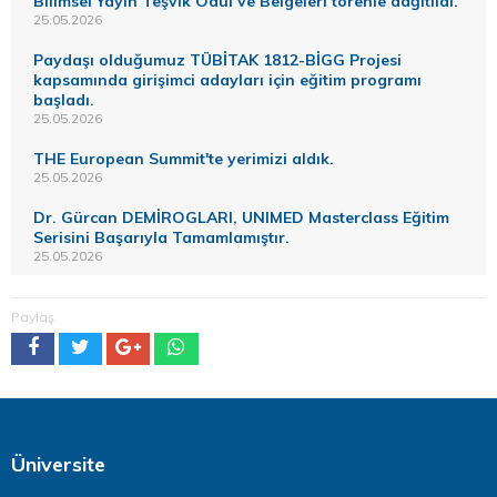
Bilimsel Yayın Teşvik Ödül ve Belgeleri törenle dağıtıldı.
25.05.2026
Paydaşı olduğumuz TÜBİTAK 1812-BİGG Projesi
kapsamında girişimci adayları için eğitim programı
başladı.
25.05.2026
THE European Summit'te yerimizi aldık.
25.05.2026
Dr. Gürcan DEMİROGLARI, UNIMED Masterclass Eğitim
Serisini Başarıyla Tamamlamıştır.
25.05.2026
Paylaş
Üniversite