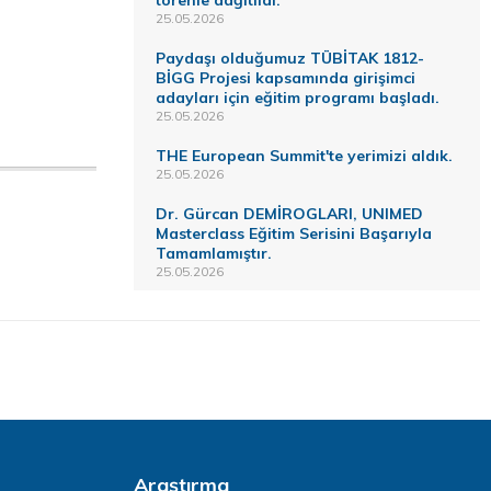
törenle dağıtıldı.
25.05.2026
Paydaşı olduğumuz TÜBİTAK 1812-
BİGG Projesi kapsamında girişimci
adayları için eğitim programı başladı.
25.05.2026
THE European Summit'te yerimizi aldık.
25.05.2026
Dr. Gürcan DEMİROGLARI, UNIMED
Masterclass Eğitim Serisini Başarıyla
Tamamlamıştır.
25.05.2026
Araştırma