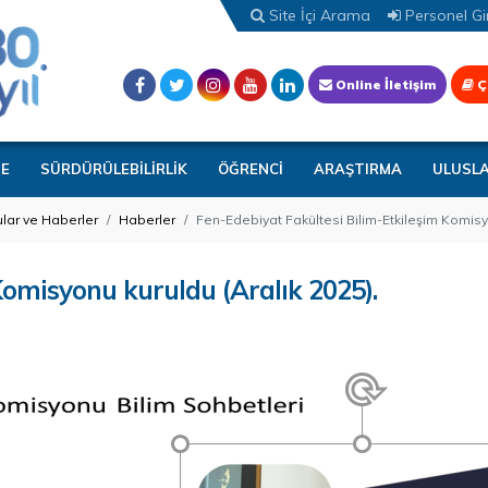
Site İçi Arama
Personel Gir
Online İletişim
Ç
TE
SÜRDÜRÜLEBİLİRLİK
ÖĞRENCİ
ARAŞTIRMA
ULUSL
lar ve Haberler
Haberler
Fen-Edebiyat Fakültesi Bilim-Etkileşim Komisyo
Komisyonu kuruldu (Aralık 2025).