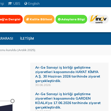
işi
UBS
English
ağ'ın Dergisi
Kalite Bülteni
Adaylara Bilgi
ARARASI
İLETİŞİM
nu kuruldu (Aralık 2025).
Ar-Ge Sanayi iş birliği geliştirme
ziyaretleri kapsamında HAYAT KİMYA
A.Ş. 30 Haziran 2026 tarihinde ziyaret
gerçekleştirdik.
30.06.2026
Ar-Ge Sanayi iş birliği geliştirme
ziyaretleri kapsamında GARDEN
KOALA'ya 17.06.2026 tarihinde ziyaret
gerçekleştirdik.