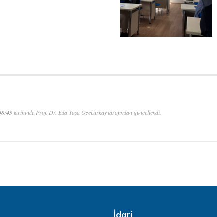
08:45
tarihinde Prof. Dr. Eda Yaşa Özeltürkay tarafından güncellendi.
İdari