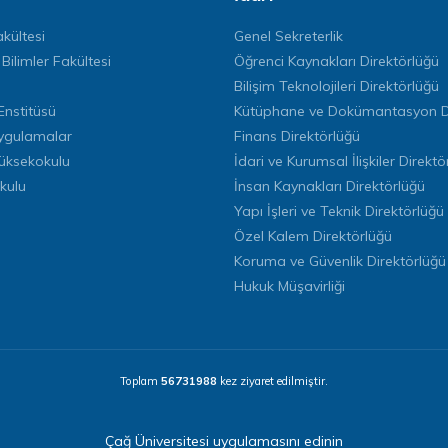
kültesi
Genel Sekreterlik
 Bilimler Fakültesi
Öğrenci Kaynakları Direktörlüğü
Bilişim Teknolojileri Direktörlüğü
Enstitüsü
Kütüphane ve Dokümantasyon Di
ygulamalar
Finans Direktörlüğü
Yüksekokulu
İdari ve Kurumsal İlişkiler Direktö
kulu
İnsan Kaynakları Direktörlüğü
Yapı İşleri ve Teknik Direktörlüğü
Özel Kalem Direktörlüğü
Koruma ve Güvenlik Direktörlüğü
Hukuk Müşavirliği
Toplam
56731988
kez ziyaret edilmiştir.
Çağ Üniversitesi uygulamasını edinin