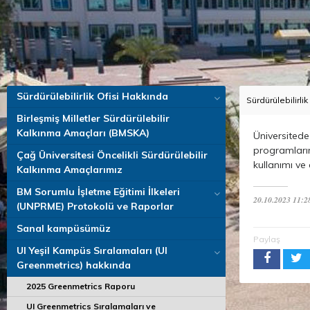
Sürdürülebilirlik Ofisi Hakkında
Sürdürülebilirli
Birleşmiş Milletler Sürdürülebilir
Kalkınma Amaçları (BMSKA)
Üniversitede 
programların
Çağ Üniversitesi Öncelikli Sürdürülebilir
kullanımı ve 
Kalkınma Amaçlarımız
BM Sorumlu İşletme Eğitimi İlkeleri
20.10.2023 11:2
(UNPRME) Protokolü ve Raporlar
Sanal kampüsümüz
Paylaş
UI Yeşil Kampüs Sıralamaları (UI
Greenmetrics) hakkında
2025 Greenmetrics Raporu
UI Greenmetrics Sıralamaları ve