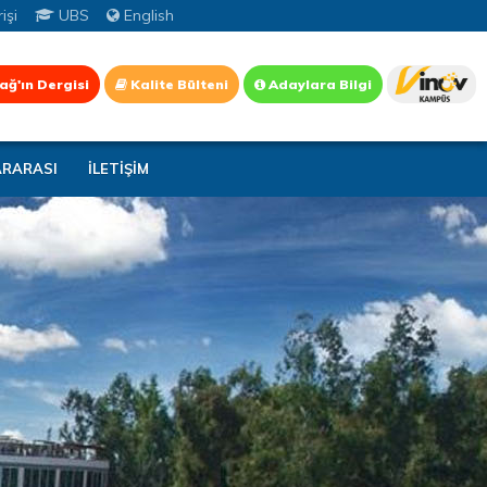
işi
UBS
English
ağ'ın Dergisi
Kalite Bülteni
Adaylara Bilgi
ARARASI
İLETİŞİM