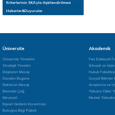
Kriterlerinin SKA’yla ilişkilendirilmesi
Haberler&Duyurular
Üniversite
Akademik
Üniversite Yönetimi
Fen Edebiyat Fa
Stratejik Yönelim
İktisadi ve İdari
Başkanın Mesajı
Hukuk Fakültesi
Dünden Bugüne
Sosyal Bilimler 
Rektörün Mesajı
Araştırma ve U
Basında Çağ
Yabancı Diller 
Mevzuat
Meslek Yükseko
Kişisel Verilerin Korunması
Bologna Bilgi Paketi