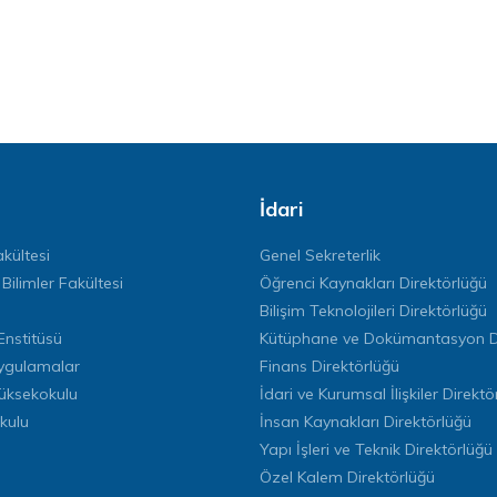
İdari
kültesi
Genel Sekreterlik
 Bilimler Fakültesi
Öğrenci Kaynakları Direktörlüğü
Bilişim Teknolojileri Direktörlüğü
Enstitüsü
Kütüphane ve Dokümantasyon Di
ygulamalar
Finans Direktörlüğü
Yüksekokulu
İdari ve Kurumsal İlişkiler Direktö
kulu
İnsan Kaynakları Direktörlüğü
Yapı İşleri ve Teknik Direktörlüğü
Özel Kalem Direktörlüğü