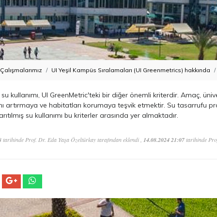
k Çalışmalarımız
UI Yeşil Kampüs Sıralamaları (UI Greenmetrics) hakkında
su kullanımı, UI GreenMetric'teki bir diğer önemli kriterdir. Amaç, üniv
ı artırmaya ve habitatları korumaya teşvik etmektir. Su tasarrufu pr
arıtılmış su kullanımı bu kriterler arasında yer almaktadır.
8
tarihinde Prof. Dr. Eda Yaşa Özeltürkay tarafından eklendi ,
14.08.2024 21:07
tarihinde Pro