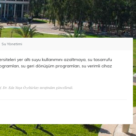
Su Yönetimi
ersiteleri yer altı suyu kullanımını azaltmaya, su tasarrufu
ogramları, su geri dönüşüm programları, su verimli cihaz
f. Dr. Eda Yaşa Özeltürkay tarafından güncellendi.