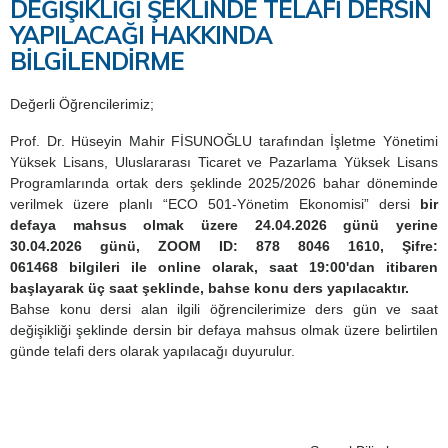
DEĞİŞİKLİĞİ ŞEKLİNDE TELAFİ DERSİN
YAPILACAĞI HAKKINDA
BİLGİLENDİRME
Değerli Öğrencilerimiz;
Prof. Dr. Hüseyin Mahir
FİSUNOĞLU
tarafından İşletme Yönetimi
Yüksek Lisans, Uluslararası Ticaret ve Pazarlama Yüksek Lisans
Programlarında ortak ders şeklinde 2025/2026 bahar döneminde
verilmek üzere planlı “ECO 501-Yönetim Ekonomisi” dersi
bir
defaya mahsus olmak üzere
24.04.2026 günü yerine
30.04.2026 günü
, ZOOM ID: 878 8046 1610, Şifre:
061468 bilgileri ile
online olarak, saat 19:00'dan itibaren
başlayarak üç saat şeklinde, bahse konu ders yapılacaktır.
Bahse konu dersi alan ilgili öğrencilerimize ders gün ve saat
değişikliği şeklinde dersin bir defaya mahsus olmak üzere belirtilen
günde telafi ders olarak yapılacağı duyurulur.