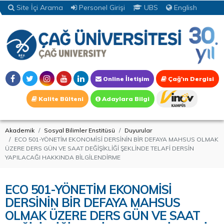
Site İçi Arama
Personel Girişi
UBS
English
Online İletişim
Çağ'ın Dergisi
Kalite Bülteni
Adaylara Bilgi
Akademik
Sosyal Bilimler Enstitüsü
Duyurular
ECO 501-YÖNETİM EKONOMİSİ DERSİNİN BİR DEFAYA MAHSUS OLMAK
ÜZERE DERS GÜN VE SAAT DEĞİŞİKLİĞİ ŞEKLİNDE TELAFİ DERSİN
YAPILACAĞI HAKKINDA BİLGİLENDİRME
ECO 501-YÖNETİM EKONOMİSİ
DERSİNİN BİR DEFAYA MAHSUS
OLMAK ÜZERE DERS GÜN VE SAAT