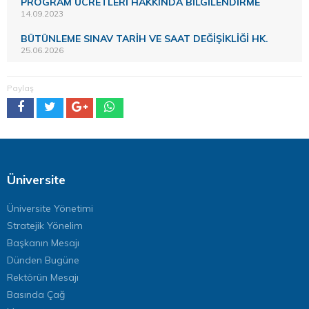
PROGRAM ÜCRETLERİ HAKKINDA BİLGİLENDİRME
14.09.2023
BÜTÜNLEME SINAV TARİH VE SAAT DEĞİŞİKLİĞİ HK.
25.06.2026
Paylaş
Üniversite
Üniversite Yönetimi
Stratejik Yönelim
Başkanın Mesajı
Dünden Bugüne
Rektörün Mesajı
Basında Çağ