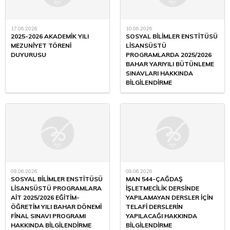
17.06.2026
10.06.2026
2025-2026 AKADEMİK YILI
SOSYAL BİLİMLER ENSTİTÜSÜ
MEZUNİYET TÖRENİ
LİSANSÜSTÜ
DUYURUSU
PROGRAMLARDA 2025/2026
BAHAR YARIYILI BÜTÜNLEME
SINAVLARI HAKKINDA
BİLGİLENDİRME
09.06.2026
08.06.2026
SOSYAL BİLİMLER ENSTİTÜSÜ
MAN 544-ÇAĞDAŞ
LİSANSÜSTÜ PROGRAMLARA
İŞLETMECİLİK DERSİNDE
AİT 2025/2026 EĞİTİM-
YAPILAMAYAN DERSLER İÇİN
ÖĞRETİM YILI BAHAR DÖNEMİ
TELAFİ DERSLERİN
FİNAL SINAVI PROGRAMI
YAPILACAĞI HAKKINDA
HAKKINDA BİLGİLENDİRME
BİLGİLENDİRME