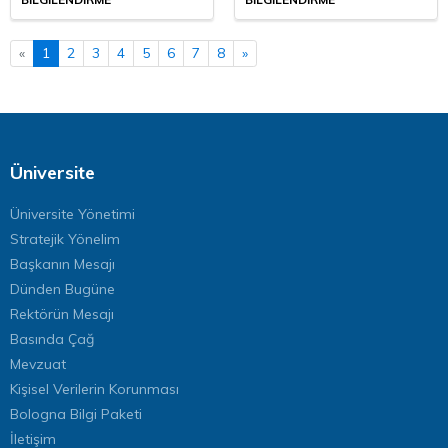
«
1
2
3
4
5
6
7
8
»
Üniversite
Üniversite Yönetimi
Stratejik Yönelim
Başkanın Mesajı
Dünden Bugüne
Rektörün Mesajı
Basında Çağ
Mevzuat
Kişisel Verilerin Korunması
Bologna Bilgi Paketi
İletişim