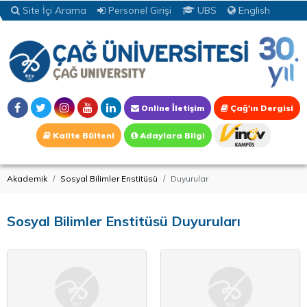
Site İçi Arama
Personel Girişi
UBS
English
Online İletişim
Çağ'ın Dergisi
Kalite Bülteni
Adaylara Bilgi
Akademik
Sosyal Bilimler Enstitüsü
Duyurular
Sosyal Bilimler Enstitüsü Duyuruları