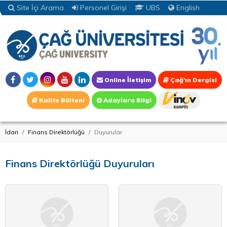
Site İçi Arama
Personel Girişi
UBS
English
Online İletişim
Çağ'ın Dergisi
Kalite Bülteni
Adaylara Bilgi
İdari
Finans Direktörlüğü
Duyurular
Finans Direktörlüğü Duyuruları