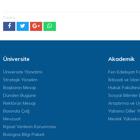
Paylaş
Üniversite
Akademik
Üniversite Yönetimi
Fen Edebiyat Fa
Stratejik Yönelim
İktisadi ve İdari
Başkanın Mesajı
Hukuk Fakültesi
Dünden Bugüne
Sosyal Bilimler 
Rektörün Mesajı
Araştırma ve U
Basında Çağ
Yabancı Diller 
Mevzuat
Meslek Yükseko
Kişisel Verilerin Korunması
Bologna Bilgi Paketi