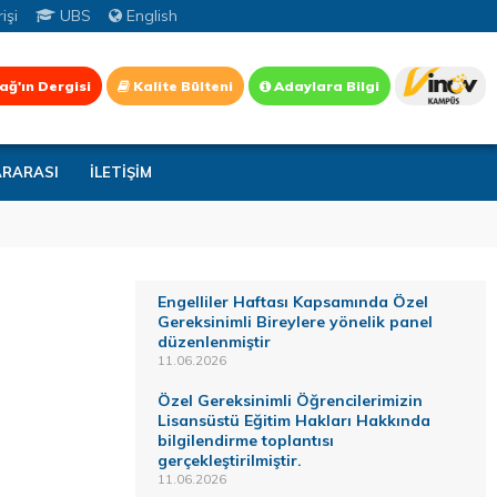
işi
UBS
English
ağ'ın Dergisi
Kalite Bülteni
Adaylara Bilgi
ARARASI
İLETİŞİM
Engelliler Haftası Kapsamında Özel
Gereksinimli Bireylere yönelik panel
düzenlenmiştir
11.06.2026
Özel Gereksinimli Öğrencilerimizin
Lisansüstü Eğitim Hakları Hakkında
bilgilendirme toplantısı
gerçekleştirilmiştir.
11.06.2026