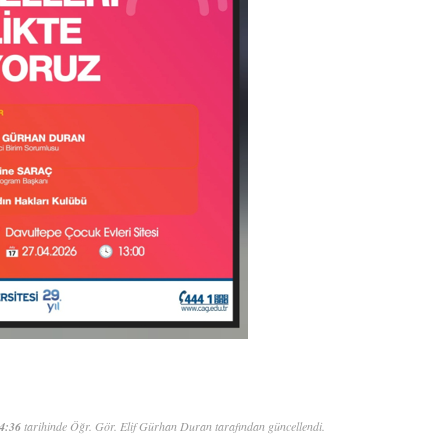
4:36
tarihinde Öğr. Gör. Elif Gürhan Duran tarafından güncellendi.