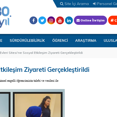
Site İçi Arama
Personel Gir
Online İletişim
Ç
TE
SÜRDÜRÜLEBİLİRLİK
ÖĞRENCİ
ARAŞTIRMA
ULUSL
leri Sitesi'ne Sosyal Etkileşim Ziyareti Gerçekleştirildi
kileşim Ziyareti Gerçekleştirildi