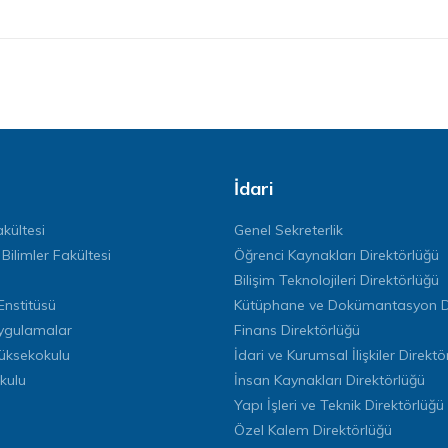
İdari
kültesi
Genel Sekreterlik
 Bilimler Fakültesi
Öğrenci Kaynakları Direktörlüğü
Bilişim Teknolojileri Direktörlüğü
Enstitüsü
Kütüphane ve Dokümantasyon Di
ygulamalar
Finans Direktörlüğü
Yüksekokulu
İdari ve Kurumsal İlişkiler Direktö
kulu
İnsan Kaynakları Direktörlüğü
Yapı İşleri ve Teknik Direktörlüğü
Özel Kalem Direktörlüğü