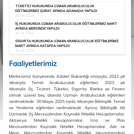
TÜKETİCİ HUKUKUNDA UZMAN ARABULUCULUK
EĞİTİMLERİMİZ ŞUBAT AYINDA ADANADA YAPILDI
19.04.2026
İŞ HUKUKUNDA UZMAN ARABULUCULUK EĞİTİMLERİMİZ MART
AYINDA MERSİNDE YAPILDI
19.04.2026
SİGORTA HUKUKUNDA UZMAN ARABULUCULUK EĞİTİMLERİMİZ
MART AYINDA HATAYDA YAPILDI
19.04.2026
Faaliyetlerimiz
Merkezimiz bünyesinde Adalet Bakanlığı onayıyla, 2022 yılı
itibarıyla Temel Arabuluculuk eğitimleri, 2023 yılı
itibarıyla (İş, Ticaret, Tüketici, Sigorta, Banka ve Finans
olmak üzere) beş alanda Uzman Arabuluculuk eğitimleri
verilmektedir. 30 Mayıs 2025 tarihi itibarıyla Bilirkişilik Temel
ve Yenileme eğitimleri verilmektedir. Ayrıca, Bilirkişilik Alt
Uzmanlık (İş Mevzuatından Kaynaklı Nitelikli Hesaplamalar,
Aktüerya Nitelikli Hesaplamalar, İcra ve İflas
Mevzuatından Kaynaklı Nitelikli Hesaplamalar, Aile ve
Miras Mevzuatından Kaynaklı Nitelikli Hesaplamalar)