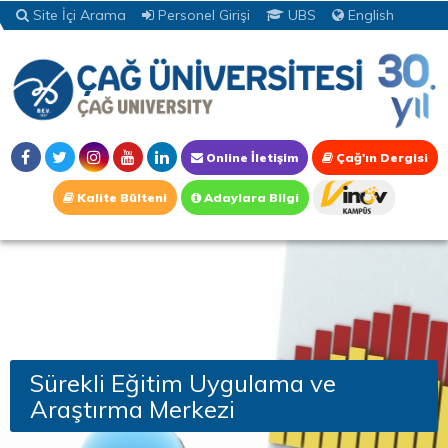
Site İçi Arama
Personel Girişi
UBS
English
Online İletişim
Çağ'ın Dergisi
Kalite Bülteni
Adaylara Bilgi
Sürekli Eğitim Uygulama ve
Araştırma Merkezi