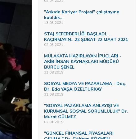
02.04.2021
"Askıda Kariyer Projesi" çalıştayına
katıldık...
13.03.2021
STAJ SEFERBERLİĞİ BAŞLADI...
KAÇIRMAYIN...22 ŞUBAT-22 MART 2021
02.03.2021
MÜLAKATA HAZIRLAYAN İPUÇLARI -
AKİB İNSAN KAYNAKLARI MÜDÜRÜ
BURCU ŞENEL
31.08.2019
SOSYAL MEDYA VE PAZARLAMA - Doç.
Dr. Eda YAŞA ÖZELTURKAY
31.08.2019
"SOSYAL PAZARLAMA ANLAYIŞI VE
KURUMSAL SOSYAL SORUMLULUK" Dr.
Murat GÜLMEZ
02.01.2019
"GÜNCEL FİNANSAL PİYASALARI
OKUMA " Dr. Gökhan SÖKMEN