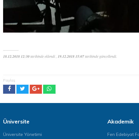
18.12.2018 12:30
tarihinde eklendi ,
19.12.2018 15:07
tarihinde güncellendi.
Paylaş
Üniversite
Akademik
Üniversite Yönetimi
Fen Edebiyat Fa