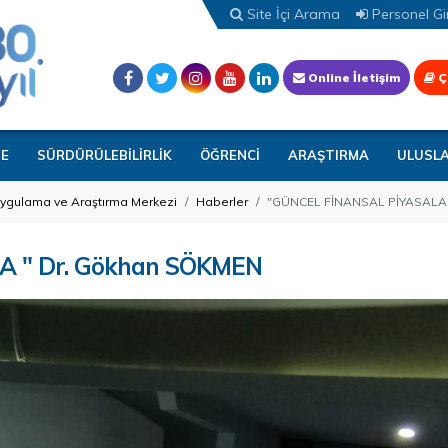
Site İçi Arama
Personel Gir
Online İletişim
Ç
TE
SÜRDÜRÜLEBİLİRLİK
ÖĞRENCİ
ARAŞTIRMA
ULUSL
Uygulama ve Araştırma Merkezi
Haberler
"GÜNCEL FİNANSAL PİYASALA
 " Dr. Gökhan SÖKMEN