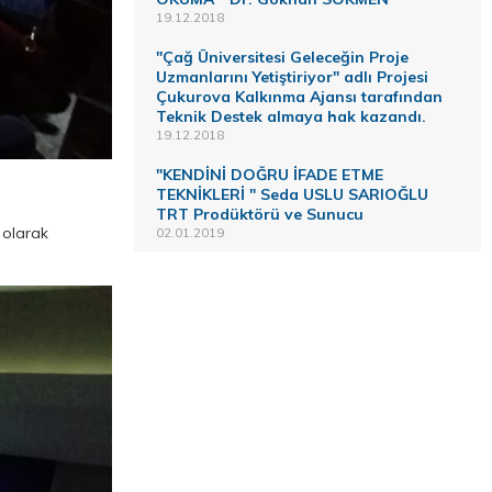
19.12.2018
"Çağ Üniversitesi Geleceğin Proje
Uzmanlarını Yetiştiriyor" adlı Projesi
Çukurova Kalkınma Ajansı tarafından
Teknik Destek almaya hak kazandı.
19.12.2018
"KENDİNİ DOĞRU İFADE ETME
TEKNİKLERİ " Seda USLU SARIOĞLU
TRT Prodüktörü ve Sunucu
k olarak
02.01.2019