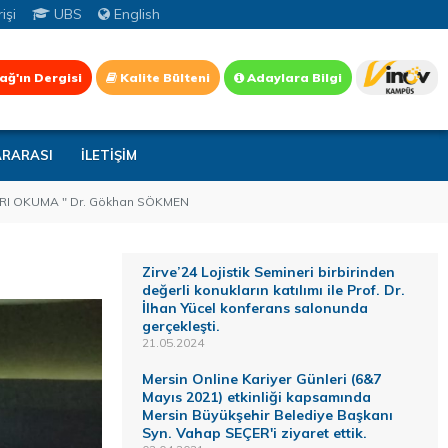
işi
UBS
English
ağ'ın Dergisi
Kalite Bülteni
Adaylara Bilgi
ARARASI
İLETİŞİM
RI OKUMA " Dr. Gökhan SÖKMEN
Zirve’24 Lojistik Semineri birbirinden
değerli konukların katılımı ile Prof. Dr.
İlhan Yücel konferans salonunda
gerçekleşti.
21.05.2024
Mersin Online Kariyer Günleri (6&7
Mayıs 2021) etkinliği kapsamında
Mersin Büyükşehir Belediye Başkanı
Syn. Vahap SEÇER'i ziyaret ettik.