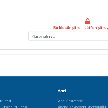
Bu klasör şifreli. Lütfen şifrey
Şifre
İdari
kültesi
Genel Sekreterlik
 Bilimler Fakültesi
Öğrenci Kaynakları Direktörlüğü