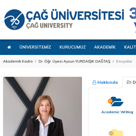
ÜNİVERSİTEMİZ
KURUCUMUZ
AKADEMİK
KALİ
Akademik Kadro
Dr. Öğr. Üyesi Aysun YURDAIŞIK DAĞTAŞ
Dosyalar
Hakkında
D
30
Academic Writing
21