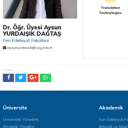
Translation
Technologies
Dr. Öğr. Üyesi Aysun
YURDAIŞIK DAĞTAŞ
Fen Edebiyat Fakültesi
aysunyurdaisik@cag.edu.tr
Paylaş
Üniversite
Akademik
Üniversite Yönetimi
Fen Edebiyat Fa
Stratejik Yönelim
İktisadi ve İdari