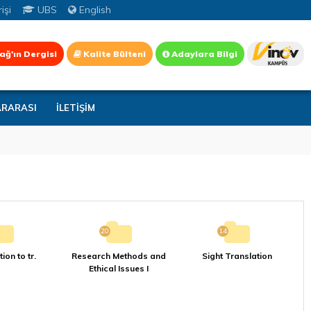
işi
UBS
English
ağ'ın Dergisi
Kalite Bülteni
Adaylara Bilgi
ARARASI
İLETİŞİM
20
14
ion to tr.
Research Methods and
Sight Translation
Ethical Issues I