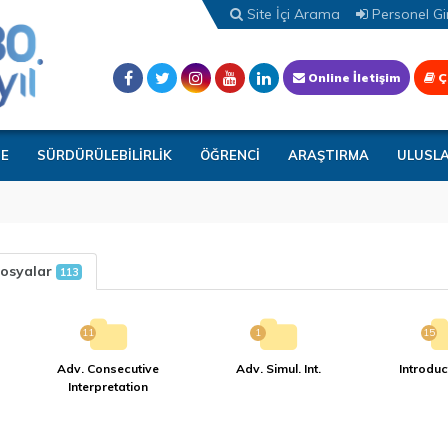
Site İçi Arama
Personel Gir
Online İletişim
Ç
TE
SÜRDÜRÜLEBİLİRLİK
ÖĞRENCİ
ARAŞTIRMA
ULUSL
osyalar
113
11
1
15
Adv. Consecutive
Adv. Simul. Int.
Introduct
Interpretation