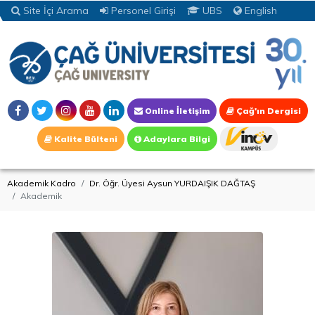
Site İçi Arama
Personel Girişi
UBS
English
Online İletişim
Çağ'ın Dergisi
Kalite Bülteni
Adaylara Bilgi
Akademik Kadro
Dr. Öğr. Üyesi Aysun YURDAIŞIK DAĞTAŞ
Akademik