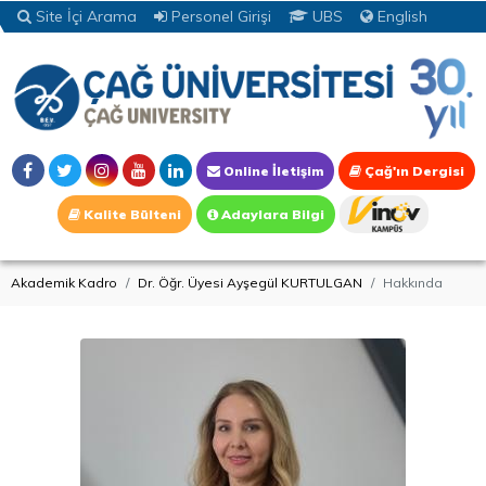
Site İçi Arama
Personel Girişi
UBS
English
Online İletişim
Çağ'ın Dergisi
Kalite Bülteni
Adaylara Bilgi
Akademik Kadro
Dr. Öğr. Üyesi Ayşegül KURTULGAN
Hakkında