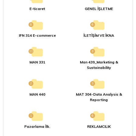
E-ticaret
GENEL İŞLETME
8
6
IFN 314 E-commerce
İLETİŞİM VE İKNA
11
3
MAN 331
Man 439_Marketing &
Sustainability
2
3
MAN 440
MAT 304-Data Analysis &
Reporting
1
6
Pazarlama İlk.
REKLAMCILIK