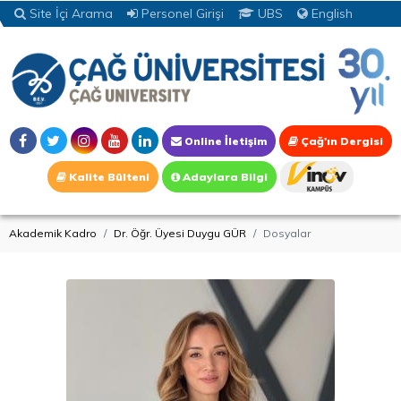
Site İçi Arama
Personel Girişi
UBS
English
Online İletişim
Çağ'ın Dergisi
Kalite Bülteni
Adaylara Bilgi
Akademik Kadro
Dr. Öğr. Üyesi Duygu GÜR
Dosyalar