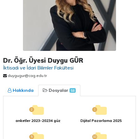
Dr. Öğr. Üyesi Duygu GÜR
İktisadi ve İdari Bilimler Fakültesi
duygugur@cag.edu.tr
Hakkında
Dosyalar
58
2
1
anketler 2023-20234 güz
Dijital Pazarlama 2025
5
10