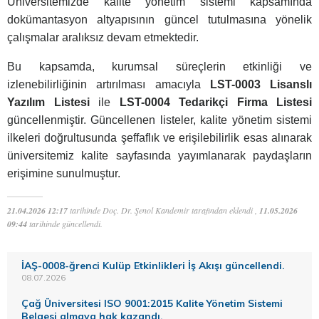
Üniversitemizde kalite yönetim sistemi kapsamında
dokümantasyon altyapısının güncel tutulmasına yönelik
çalışmalar aralıksız devam etmektedir.
Bu kapsamda, kurumsal süreçlerin etkinliği ve
izlenebilirliğinin artırılması amacıyla
LST-0003 Lisanslı
Yazılım Listesi
ile
LST-0004 Tedarikçi Firma Listesi
güncellenmiştir. Güncellenen listeler, kalite yönetim sistemi
ilkeleri doğrultusunda şeffaflık ve erişilebilirlik esas alınarak
üniversitemiz kalite sayfasında yayımlanarak paydaşların
erişimine sunulmuştur.
21.04.2026 12:17
tarihinde Doç. Dr. Şenol Kandemir tarafından eklendi ,
11.05.2026
09:44
tarihinde güncellendi.
İAŞ-0008-ğrenci Kulüp Etkinlikleri İş Akışı güncellendi.
08.07.2026
Çağ Üniversitesi ISO 9001:2015 Kalite Yönetim Sistemi
Belgesi almaya hak kazandı.