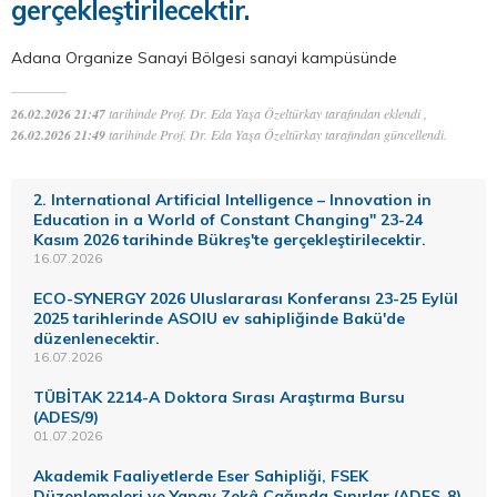
gerçekleştirilecektir.
Adana Organize Sanayi Bölgesi sanayi kampüsünde
26.02.2026 21:47
tarihinde Prof. Dr. Eda Yaşa Özeltürkay tarafından eklendi ,
26.02.2026 21:49
tarihinde Prof. Dr. Eda Yaşa Özeltürkay tarafından güncellendi.
2. International Artificial Intelligence – Innovation in
Education in a World of Constant Changing" 23-24
Kasım 2026 tarihinde Bükreş'te gerçekleştirilecektir.
16.07.2026
ECO-SYNERGY 2026 Uluslararası Konferansı 23-25 Eylül
2025 tarihlerinde ASOIU ev sahipliğinde Bakü'de
düzenlenecektir.
16.07.2026
TÜBİTAK 2214-A Doktora Sırası Araştırma Bursu
(ADES/9)
01.07.2026
Akademik Faaliyetlerde Eser Sahipliği, FSEK
Düzenlemeleri ve Yapay Zekâ Çağında Sınırlar (ADES-8)