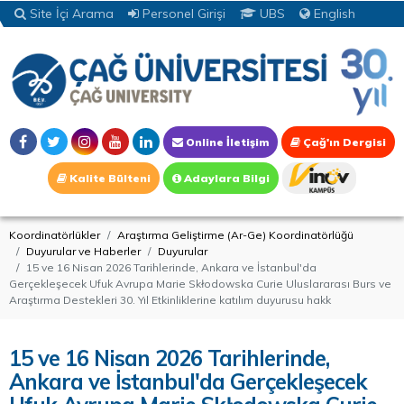
Site İçi Arama
Personel Girişi
UBS
English
Online İletişim
Çağ'ın Dergisi
Kalite Bülteni
Adaylara Bilgi
Koordinatörlükler
Araştırma Geliştirme (Ar-Ge) Koordinatörlüğü
Duyurular ve Haberler
Duyurular
15 ve 16 Nisan 2026 Tarihlerinde, Ankara ve İstanbul'da
Gerçekleşecek Ufuk Avrupa Marie Skłodowska Curie Uluslararası Burs ve
Araştırma Destekleri 30. Yıl Etkinliklerine katılım duyurusu hakk
15 ve 16 Nisan 2026 Tarihlerinde,
Ankara ve İstanbul'da Gerçekleşecek