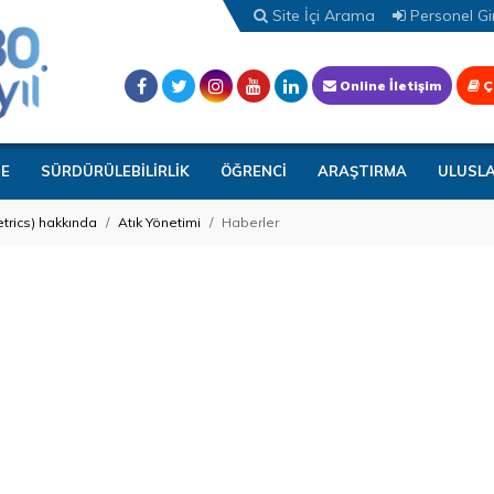
Site İçi Arama
Personel Gir
Online İletişim
Ç
TE
SÜRDÜRÜLEBİLİRLİK
ÖĞRENCİ
ARAŞTIRMA
ULUSL
trics) hakkında
Atık Yönetimi
Haberler