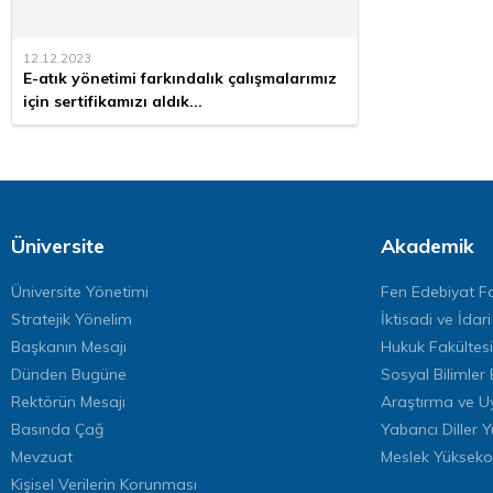
12.12.2023
E-atık yönetimi farkındalık çalışmalarımız
için sertifikamızı aldık...
Üniversite
Akademik
Üniversite Yönetimi
Fen Edebiyat Fa
Stratejik Yönelim
İktisadi ve İdari
Başkanın Mesajı
Hukuk Fakültesi
Dünden Bugüne
Sosyal Bilimler 
Rektörün Mesajı
Araştırma ve U
Basında Çağ
Yabancı Diller 
Mevzuat
Meslek Yükseko
Kişisel Verilerin Korunması