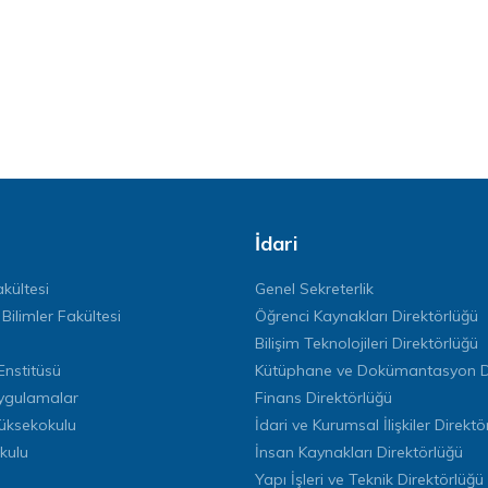
İdari
kültesi
Genel Sekreterlik
 Bilimler Fakültesi
Öğrenci Kaynakları Direktörlüğü
Bilişim Teknolojileri Direktörlüğü
Enstitüsü
Kütüphane ve Dokümantasyon Di
ygulamalar
Finans Direktörlüğü
Yüksekokulu
İdari ve Kurumsal İlişkiler Direktö
kulu
İnsan Kaynakları Direktörlüğü
Yapı İşleri ve Teknik Direktörlüğü