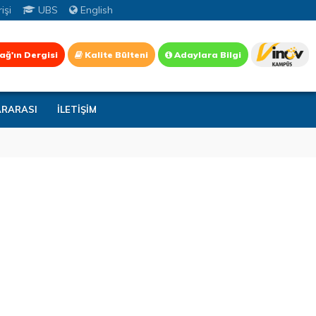
işi
UBS
English
ağ'ın Dergisi
Kalite Bülteni
Adaylara Bilgi
ARARASI
İLETİŞİM