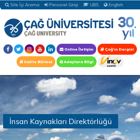
Site İçi Arama
Personel Girişi
UBS
English
Online İletişim
Çağ'ın Dergisi
Kalite Bülteni
Adaylara Bilgi
İnsan Kaynakları Direktörlüğü