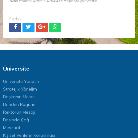
16:08
tarihinde Kenan KAHRAMAN tarafından güncellendi.
Paylaş
Üniversite
Üniversite Yönetimi
Stratejik Yönelim
Başkanın Mesajı
Dünden Bugüne
Rektörün Mesajı
Basında Çağ
Mevzuat
Kişisel Verilerin Korunması