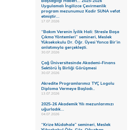
Başsağlığı Haberi... 2025-2026
Uygulamalı İngilizce Çevirmenlik
program mezunumuz Kadir SUNA vefat
etmiştir...
17.07.2026
“Bakım Verenin İyilik Hali: Stresle Başa
Çıkma Yöntemleri” semineri, Meslek
Yüksekokulu Dr. Öğr. Üyesi Yonca Bir’in
anlatımıyla gerçekleşti.
30.07.2026
Çağ Üniversitesinde Akademi–Finans
Sektörü İş Birliği Görüşmesi
30.07.2026
Akredite Programlarımız TYÇ Logolu
Diploma Vermeye Başladı..
13.07.2026
2025-26 Akademik Yılı mezunlarımızı
uğurladık...
04.07.2026
“Krize Müdahale” semineri, Meslek
Yüksekokul Öğr. Gör. Oğuzhan