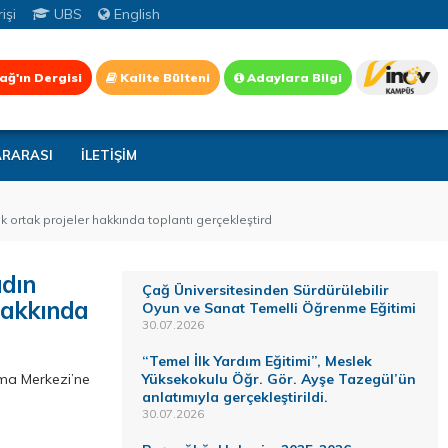
işi
UBS
English
ağ'ın Dergisi
Kalite Bülteni
Adaylara Bilgi
ARARASI
İLETİŞİM
ortak projeler hakkında toplantı gerçekleştird
adın
Çağ Üniversitesinden Sürdürülebilir
hakkında
Oyun ve Sanat Temelli Öğrenme Eğitimi
30.07.2026
“Temel İlk Yardım Eğitimi”, Meslek
ma Merkezi’ne
Yüksekokulu Öğr. Gör. Ayşe Tazegül’ün
anlatımıyla gerçekleştirildi.
30.07.2026