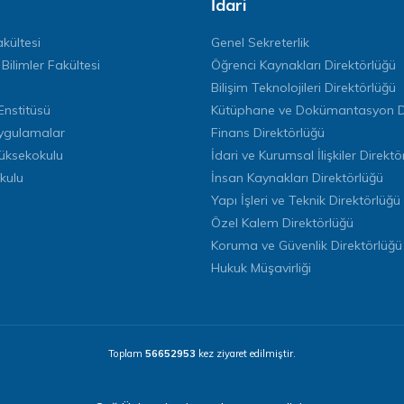
İdari
kültesi
Genel Sekreterlik
 Bilimler Fakültesi
Öğrenci Kaynakları Direktörlüğü
Bilişim Teknolojileri Direktörlüğü
Enstitüsü
Kütüphane ve Dokümantasyon Di
ygulamalar
Finans Direktörlüğü
Yüksekokulu
İdari ve Kurumsal İlişkiler Direktö
kulu
İnsan Kaynakları Direktörlüğü
Yapı İşleri ve Teknik Direktörlüğü
Özel Kalem Direktörlüğü
Koruma ve Güvenlik Direktörlüğü
Hukuk Müşavirliği
Toplam
56652953
kez ziyaret edilmiştir.