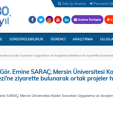
Site İçi Arama
Personel Gir
Online İletişim
Ç
TE
SÜRDÜRÜLEBİLİRLİK
ÖĞRENCİ
ARAŞTIRMA
ULUSL
itesi Kadın Sorunları Uygulama ve Araştırma Merkezi’ne ziyarette bulunarak 
Gör. Emine SARAÇ; Mersin Üniversitesi K
i’ne ziyarette bulunarak ortak projeler 
ne SARAÇ; Mersin Üniversitesi Kadın Sorunları Uygulama ve Araştır
.