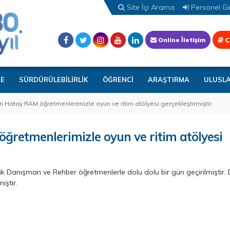
Site İçi Arama
Personel Gir
Online İletişim
Ç
TE
SÜRDÜRÜLEBİLİRLİK
ÖĞRENCİ
ARAŞTIRMA
ULUSL
 Hatay RAM öğretmenlerimizle oyun ve ritim atölyesi gerçekleştirmiştir.
ğretmenlerimizle oyun ve ritim atölyesi
ik Danışman ve Rehber öğretmenlerle dolu dolu bir gün geçirilmiştir. D
iştir.