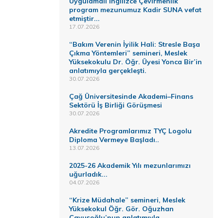
Uygulamalı İngilizce Çevirmenlik
program mezunumuz Kadir SUNA vefat
etmiştir...
17.07.2026
“Bakım Verenin İyilik Hali: Stresle Başa
Çıkma Yöntemleri” semineri, Meslek
Yüksekokulu Dr. Öğr. Üyesi Yonca Bir’in
anlatımıyla gerçekleşti.
30.07.2026
Çağ Üniversitesinde Akademi–Finans
Sektörü İş Birliği Görüşmesi
30.07.2026
Akredite Programlarımız TYÇ Logolu
Diploma Vermeye Başladı..
13.07.2026
2025-26 Akademik Yılı mezunlarımızı
uğurladık...
04.07.2026
“Krize Müdahale” semineri, Meslek
Yüksekokul Öğr. Gör. Oğuzhan
Çavuşoğlu’nun anlatımıyla