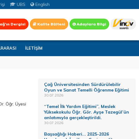
işi
UBS
English
ağ'ın Dergisi
Kalite Bülteni
Adaylara Bilgi
ARARASI
İLETİŞİM
Çağ Üniversitesinden Sürdürülebilir
Oyun ve Sanat Temelli Öğrenme Eğitimi
30.07.2026
r. Öğr. Üyesi
“Temel İlk Yardım Eğitimi”, Meslek
Yüksekokulu Öğr. Gör. Ayşe Tazegül’ün
anlatımıyla gerçekleştirildi.
30.07.2026
Başsağlığı Haberi... 2025-2026