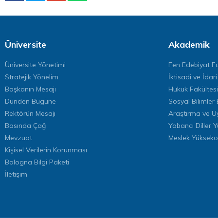
Üniversite
Akademik
Üniversite Yönetimi
Fen Edebiyat Fa
Stratejik Yönelim
İktisadi ve İdari
Başkanın Mesajı
Hukuk Fakültesi
Dünden Bugüne
Sosyal Bilimler 
Rektörün Mesajı
Araştırma ve U
Basında Çağ
Yabancı Diller 
Mevzuat
Meslek Yükseko
Kişisel Verilerin Korunması
Bologna Bilgi Paketi
İletişim