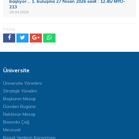
başlıyor... 1. buluşma 27 Nisan 2026 saat : 12.45/ MYO-
213
26.04.2026
Paylaş
Üniversite
Üniversite Yönetimi
Stratejik Yönelim
Başkanın Mesajı
Dünden Bugüne
Rektörün Mesajı
Basında Çağ
Mevzuat
Kişisel Verilerin Korunması