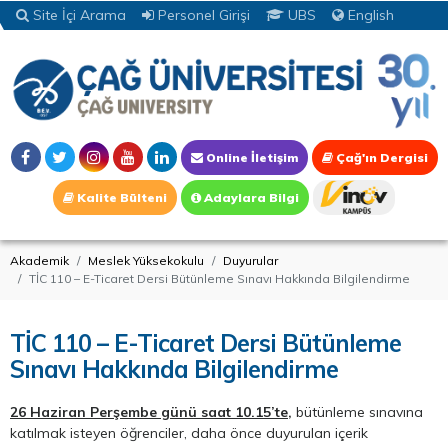
Site İçi Arama
Personel Girişi
UBS
English
Online İletişim
Çağ'ın Dergisi
Kalite Bülteni
Adaylara Bilgi
Akademik
Meslek Yüksekokulu
Duyurular
TİC 110 – E-Ticaret Dersi Bütünleme Sınavı Hakkında Bilgilendirme
TİC 110 – E-Ticaret Dersi Bütünleme
Sınavı Hakkında Bilgilendirme
26 Haziran Perşembe günü saat 10.15’te,
bütünleme sınavına
katılmak isteyen öğrenciler, daha önce duyurulan içerik