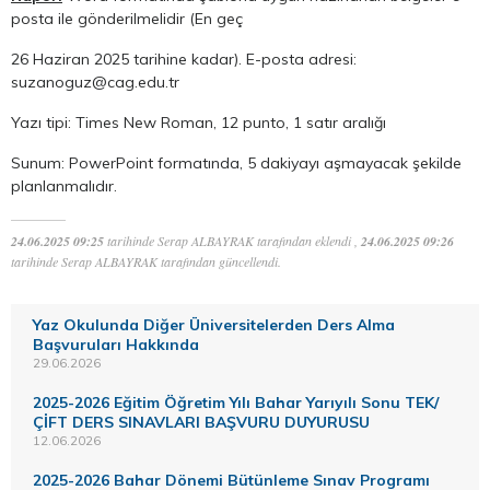
posta ile gönderilmelidir (En geç
26 Haziran 2025 tarihine kadar). E-posta adresi:
suzanoguz@cag.edu.tr
Yazı tipi: Times New Roman, 12 punto, 1 satır aralığı
Sunum: PowerPoint formatında, 5 dakiyayı aşmayacak şekilde
planlanmalıdır.
24.06.2025 09:25
tarihinde Serap ALBAYRAK tarafından eklendi ,
24.06.2025 09:26
tarihinde Serap ALBAYRAK tarafından güncellendi.
Yaz Okulunda Diğer Üniversitelerden Ders Alma
Başvuruları Hakkında
29.06.2026
2025-2026 Eğitim Öğretim Yılı Bahar Yarıyılı Sonu TEK/
ÇİFT DERS SINAVLARI BAŞVURU DUYURUSU
12.06.2026
2025-2026 Bahar Dönemi Bütünleme Sınav Programı