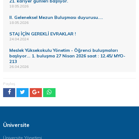
21. kariyer günleri başlıyor.
18.05.2026
II. Geleneksel Mezun Buluşması duyurusu....
18.05.2026
STAJ İÇİN GEREKLİ EVRAKLAR !
24.04.2024
Meslek Yüksekokulu Yönetim - Öğrenci buluşmaları
başlıyor... 1. buluşma 27 Nisan 2026 saat : 12.45/ MYO-
213
26.04.2026
Paylaş
Üniversite
Üniversite Yönetimi