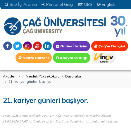
Site İçi Arama
Personel Girişi
UBS
English
Online İletişim
Çağ'ın Dergisi
Kalite Bülteni
Adaylara Bilgi
Akademik
Meslek Yüksekokulu
Duyurular
21. kariyer günleri başlıyor.
21. kariyer günleri başlıyor.
18.05.2026 07:08
tarihinde Prof. Dr. Eda Yaşa Özeltürkay tarafından eklendi ,
18.05.2026 07:07
tarihinde Prof. Dr. Eda Yaşa Özeltürkay tarafından güncellendi.