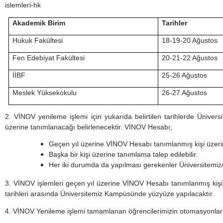
islemleri-hk
Akademik Birim
Tarihler
Hukuk Fakültesi
18-19-20 Ağustos
Fen Edebiyat Fakültesi
20-21-22 Ağustos
İİBF
25-26 Ağustos
Meslek Yüksekokulu
26-27 Ağustos
2. VİNOV yenileme işlemi için yukarıda belirtilen tarihlerde Ünivers
üzerine tanımlanacağı belirlenecektir. VİNOV Hesabı;
Geçen yıl üzerine VİNOV Hesabı tanımlanmış kişi üzeri
Başka bir kişi üzerine tanımlama talep edilebilir.
Her iki durumda da yapılması gerekenler Üniversitemiz/b
3. VİNOV işlemleri geçen yıl üzerine VİNOV Hesabı tanımlanmış kişi 
tarihleri arasında Üniversitemiz Kampüsünde yüzyüze yapılacaktır.
4. VİNOV Yenileme işlemi tamamlanan öğrencilerimizin otomasyonları