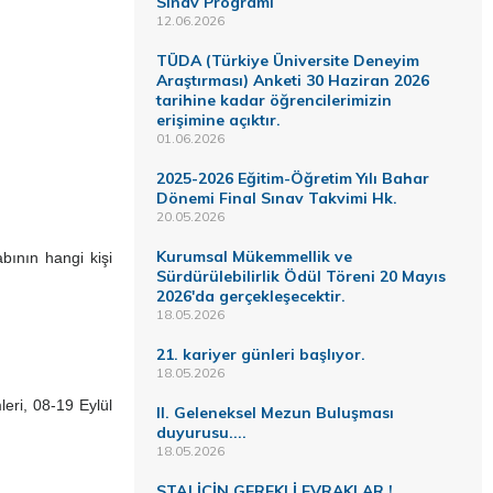
Sınav Programı
12.06.2026
TÜDA (Türkiye Üniversite Deneyim
Araştırması) Anketi 30 Haziran 2026
tarihine kadar öğrencilerimizin
erişimine açıktır.
01.06.2026
2025-2026 Eğitim-Öğretim Yılı Bahar
Dönemi Final Sınav Takvimi Hk.
20.05.2026
Kurumsal Mükemmellik ve
bının hangi kişi
Sürdürülebilirlik Ödül Töreni 20 Mayıs
2026'da gerçekleşecektir.
18.05.2026
21. kariyer günleri başlıyor.
18.05.2026
eri, 08-19 Eylül
II. Geleneksel Mezun Buluşması
duyurusu....
18.05.2026
STAJ İÇİN GEREKLİ EVRAKLAR !