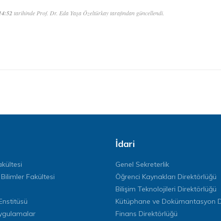
14:52
tarihinde Prof. Dr. Eda Yaşa Özeltürkay tarafından güncellendi.
İdari
kültesi
Genel Sekreterlik
 Bilimler Fakültesi
Öğrenci Kaynakları Direktörlüğü
Bilişim Teknolojileri Direktörlüğü
Enstitüsü
Kütüphane ve Dokümantasyon Di
ygulamalar
Finans Direktörlüğü