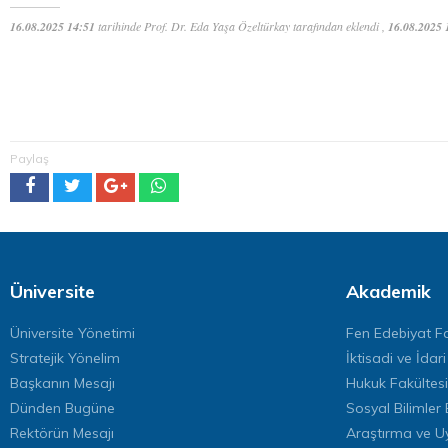
16.08.2025 14:51
tarihinde Prof. Dr. Eda Yaşa Özeltürkay tarafından eklendi ,
16.08.2025 
Paylaş
Üniversite
Akademik
Üniversite Yönetimi
Fen Edebiyat Fa
Stratejik Yönelim
İktisadi ve İdari
Başkanın Mesajı
Hukuk Fakültesi
Dünden Bugüne
Sosyal Bilimler 
Rektörün Mesajı
Araştırma ve U