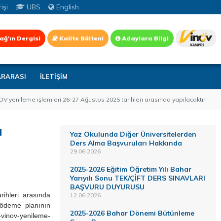
işi
UBS
English
ağ'ın Dergisi
Kalite Bülteni
Adaylara Bilgi
ARARASI
İLETİŞİM
V yenileme işlemleri 26-27 Ağustos 2025 tarihleri arasında yapılacaktır.
u
Yaz Okulunda Diğer Üniversitelerden
Ders Alma Başvuruları Hakkında
29.06.2026
2025-2026 Eğitim Öğretim Yılı Bahar
Yarıyılı Sonu TEK/ÇİFT DERS SINAVLARI
BAŞVURU DUYURUSU
ihleri arasında
12.06.2026
 ödeme planının
2025-2026 Bahar Dönemi Bütünleme
-vinov-yenileme-