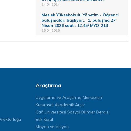
24.04.2024
Meslek Yüksekokulu Yönetim - Öğrenci
buluşmaları başlıyor... 1. buluşma 27
Nisan 2026 saat : 12.45/ MYO-213
26.04.2026
Araştırma
Uygulama ve Araştırma Merkezleri
Kurumsal Akademik Arşiv
Çağ Üniversitesi Sosyal Bilimler Dergisi
rektörlüğü
Etik Kurul
Misyon ve Vizyon