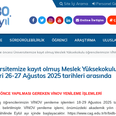
Site İçi Arama
Personel Gir
Online İletişim
Ç
TE
SÜRDÜRÜLEBİLİRLİK
ÖĞRENCİ
ARAŞTIRMA
ULUSL
e öncesi Üniversitemize kayıt olmuş Meslek Yüksekokulu öğrencilerimizin VİNO
ersitemize kayıt olmuş Meslek Yüksekokul
ri 26-27 Ağustos 2025 tarihleri arasında
 ÖNCE YAPILMASI GEREKEN VİNOV YENİLEME İŞLEMLERİ
 öğrencilerimizin VİNOV yenileme işlemleri 18-29 Ağustos 2025 tar
a belirtilmiştir. VİNOV yenileme işlemi, önümüzdeki akademik yılın
ilinde Eylül ayı içinde başlayacaktır. https://www.cag.edu.tr/tr/bidb