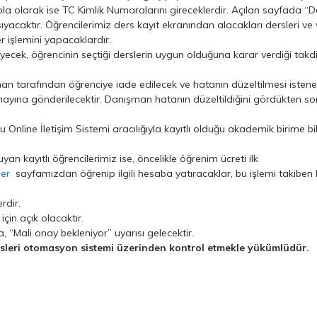
ola olarak ise TC Kimlik Numaralarını gireceklerdir. Açılan sayfada “
ıyacaktır. Öğrencilerimiz ders kayıt ekranından alacakları dersleri v
 işlemini yapacaklardır.
yecek, öğrencinin seçtiği derslerin uygun olduğuna karar verdiği takd
an tarafından öğrenciye iade edilecek ve hatanın düzeltilmesi istene
ayına gönderilecektir. Danışman hatanın düzeltildiğini gördükten so
line İletişim Sistemi aracılığıyla kayıtlı olduğu akademik birime bildi
an kayıtlı öğrencilerimiz ise, öncelikle öğrenim ücreti ilk
ler
sayfamızdan öğrenip ilgili hesaba yatıracaklar, bu işlemi takiben M
rdir.
çin açık olacaktır.
“Mali onay bekleniyor” uyarısı gelecektir.
rsleri otomasyon sistemi üzerinden kontrol etmekle yükümlüdür.