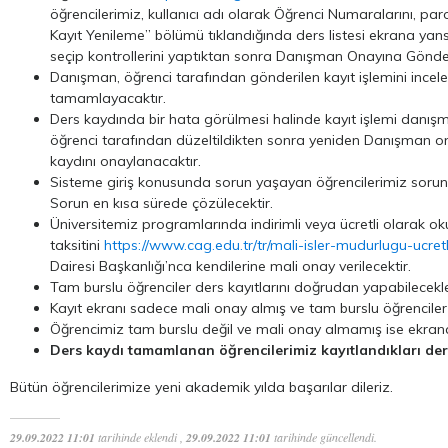
öğrencilerimiz, kullanıcı adı olarak Öğrenci Numaralarını, par
Kayıt Yenileme” bölümü tıklandığında ders listesi ekrana yans
seçip kontrollerini yaptıktan sonra Danışman Onayına Gönder
Danışman, öğrenci tarafından gönderilen kayıt işlemini incele
tamamlayacaktır.
Ders kaydında bir hata görülmesi halinde kayıt işlemi danışm
öğrenci tarafından düzeltildikten sonra yeniden Danışman on
kaydını onaylanacaktır.
Sisteme giriş konusunda sorun yaşayan öğrencilerimiz sorunu On
Sorun en kısa sürede çözülecektir.
Üniversitemiz programlarında indirimli veya ücretli olarak okuy
taksitini
https://www.cag.edu.tr/tr/mali-isler-mudurlugu-ucret
Dairesi Başkanlığı’nca kendilerine mali onay verilecektir.
Tam burslu öğrenciler ders kayıtlarını doğrudan yapabilecekle
Kayıt ekranı sadece mali onay almış ve tam burslu öğrenciler i
Öğrencimiz tam burslu değil ve mali onay almamış ise ekrana, 
Ders kaydı tamamlanan öğrencilerimiz kayıtlandıkları de
Bütün öğrencilerimize yeni akademik yılda başarılar dileriz.
29.09.2022 11:01
tarihinde eklendi ,
29.09.2022 11:01
tarihinde güncellendi.