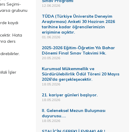
Sınav Programı
Ders Seçimi-
12.06.2026
e varsa grubunu
TÜDA (Türkiye Üniversite Deneyim
Araştırması) Anketi 30 Haziran 2026
irde kaydı
tarihine kadar öğrencilerimizin
erişimine açıktır.
cektir. Hata
01.06.2026
nra ders
2025-2026 Eğitim-Öğretim Yılı Bahar
Dönemi Final Sınav Takvimi Hk.
rebilirler.
20.05.2026
Kurumsal Mükemmellik ve
ali İşler
Sürdürülebilirlik Ödül Töreni 20 Mayıs
2026'da gerçekleşecektir.
18.05.2026
21. kariyer günleri başlıyor.
18.05.2026
II. Geleneksel Mezun Buluşması
duyurusu....
18.05.2026
STAJ İÇİN GEREKLİ EVRAKLAR !