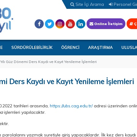
Site İçi Arama
Personel Gir
Online İletişim
Ç
TE
SÜRDÜRÜLEBİLİRLİK
ÖĞRENCİ
ARAŞTIRMA
ULUSL
Yılı Güz Dönemi Ders Kaydı ve Kayıt Yenileme İşlemleri
i Ders Kaydı ve Kayıt Yenileme İşlemleri
.2022 tarihleri arasında,
https://ubs.cag.edu.tr/
adresi üzerinden onli
ma
işlemleri yapılacaktır.
ktir.
e parolalarını yazmak suretiyle giriş yapacaklardır. İlk kez ders kayd