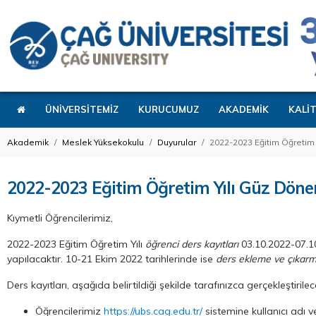
ÜNİVERSİTEMİZ
KURUCUMUZ
AKADEMİK
KALİ
Akademik
Meslek Yüksekokulu
Duyurular
2022-2023 Eğitim Öğretim 
2022-2023 Eğitim Öğretim Yılı Güz Dönem
Kıymetli Öğrencilerimiz,
2022-2023 Eğitim Öğretim Yılı
öğrenci ders kayıtları
03.10.2022-07.10
yapılacaktır. 10-21 Ekim 2022 tarihlerinde ise
ders ekleme ve çıkar
Ders kayıtları, aşağıda belirtildiği şekilde tarafınızca gerçekleştirilece
Öğrencilerimiz
https://ubs.cag.edu.tr/
sistemine kullanıcı adı v