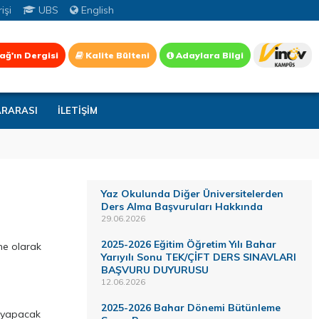
işi
UBS
English
ağ'ın Dergisi
Kalite Bülteni
Adaylara Bilgi
ARARASI
İLETİŞİM
Yaz Okulunda Diğer Üniversitelerden
Ders Alma Başvuruları Hakkında
29.06.2026
2025-2026 Eğitim Öğretim Yılı Bahar
ne olarak
Yarıyılı Sonu TEK/ÇİFT DERS SINAVLARI
BAŞVURU DUYURUSU
12.06.2026
2025-2026 Bahar Dönemi Bütünleme
ı yapacak