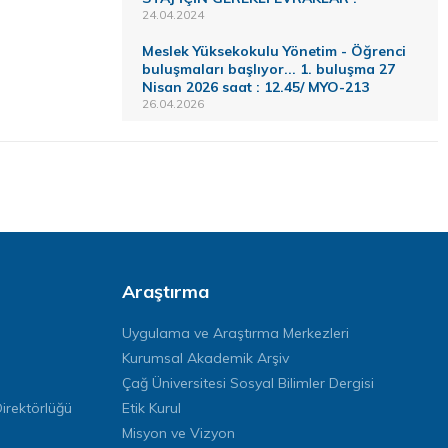
24.04.2024
Meslek Yüksekokulu Yönetim - Öğrenci
buluşmaları başlıyor... 1. buluşma 27
Nisan 2026 saat : 12.45/ MYO-213
26.04.2026
Araştırma
Uygulama ve Araştırma Merkezleri
Kurumsal Akademik Arşiv
Çağ Üniversitesi Sosyal Bilimler Dergisi
rektörlüğü
Etik Kurul
Misyon ve Vizyon