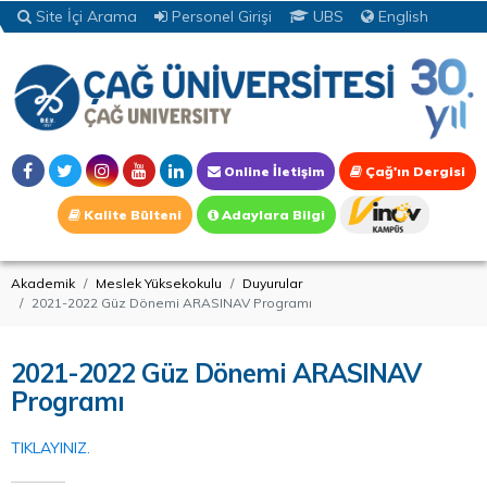
Site İçi Arama
Personel Girişi
UBS
English
Online İletişim
Çağ'ın Dergisi
Kalite Bülteni
Adaylara Bilgi
Akademik
Meslek Yüksekokulu
Duyurular
2021-2022 Güz Dönemi ARASINAV Programı
2021-2022 Güz Dönemi ARASINAV
Programı
TIKLAYINIZ.