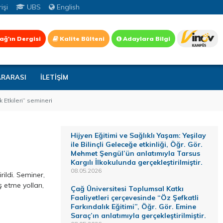
işi
UBS
English
ağ'ın Dergisi
Kalite Bülteni
Adaylara Bilgi
ARARASI
İLETİŞİM
 Etkileri” semineri
Hijyen Eğitimi ve Sağlıklı Yaşam: Yeşilay
ile Bilinçli Geleceğe etkinliği, Öğr. Gör.
Mehmet Şengül’ün anlatımıyla Tarsus
Kargılı İlkokulunda gerçekleştirilmiştir.
08.05.2026
rildi. Seminer,
 etme yolları,
Çağ Üniversitesi Toplumsal Katkı
Faaliyetleri çerçevesinde “Öz Şefkatli
Farkındalık Eğitimi”, Öğr. Gör. Emine
Saraç’ın anlatımıyla gerçekleştirilmiştir.