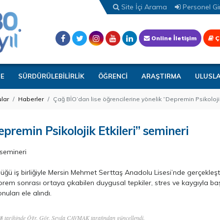
Site İçi Arama
Personel Gir
Online İletişim
Ç
TE
SÜRDÜRÜLEBİLİRLİK
ÖĞRENCİ
ARAŞTIRMA
ULUSL
lar
Haberler
Çağ BİO’dan lise öğrencilerine yönelik “Depremin Psikolojik
epremin Psikolojik Etkileri” semineri
 semineri
lüğü iş birliğiyle Mersin Mehmet Serttaş Anadolu Lisesi’nde gerçekleşti
prem sonrası ortaya çıkabilen duygusal tepkiler, stres ve kaygıyla baş
uları ele alındı.
38
tarihinde Öğr. Gör. Şeyda ÇAVMAK tarafından güncellendi.