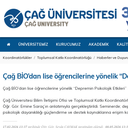
ÜNİVERSİTEMİZ
KURUCUMUZ
AKADEMİK
KALİ
Koordinatörlükler
Toplumsal Katkı Koordinatörlüğü
Haberler ve Duyuru
Çağ BİO’dan lise öğrencilerine yönelik “D
Çağ BİO’dan lise öğrencilerine yönelik “Depremin Psikolojik Etkileri”
Çağ Üniversitesi Bilim İletişimi Ofisi ve Toplumsal Katkı Koordinatör
Öğr. Gör. Emine Saraç’ın anlatımıyla gerçekleştirildi. Seminerde; de
psikolojik dayanıklılığı güçlendirme ve destek kaynaklarına erişim kon
17.02.2026 13:37
tarihinde Öğr. Gör. Şeyda ÇAVMAK tarafından eklendi ,
08.05.2026 13: