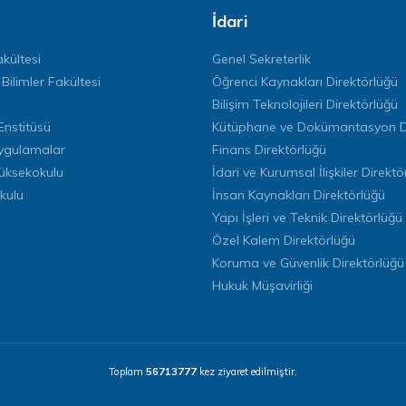
İdari
kültesi
Genel Sekreterlik
 Bilimler Fakültesi
Öğrenci Kaynakları Direktörlüğü
Bilişim Teknolojileri Direktörlüğü
Enstitüsü
Kütüphane ve Dokümantasyon Di
ygulamalar
Finans Direktörlüğü
Yüksekokulu
İdari ve Kurumsal İlişkiler Direktö
kulu
İnsan Kaynakları Direktörlüğü
Yapı İşleri ve Teknik Direktörlüğü
Özel Kalem Direktörlüğü
Koruma ve Güvenlik Direktörlüğü
Hukuk Müşavirliği
Toplam
56713777
kez ziyaret edilmiştir.