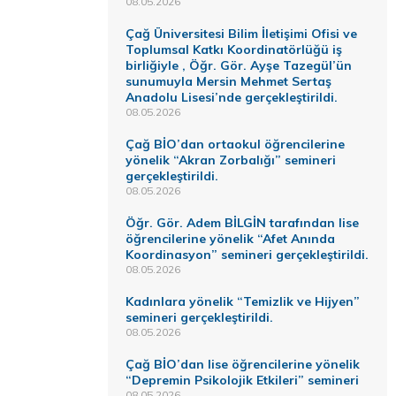
08.05.2026
Çağ Üniversitesi Bilim İletişimi Ofisi ve
Toplumsal Katkı Koordinatörlüğü iş
birliğiyle , Öğr. Gör. Ayşe Tazegül’ün
sunumuyla Mersin Mehmet Sertaş
Anadolu Lisesi’nde gerçekleştirildi.
08.05.2026
Çağ BİO’dan ortaokul öğrencilerine
yönelik “Akran Zorbalığı” semineri
gerçekleştirildi.
08.05.2026
Öğr. Gör. Adem BİLGİN tarafından lise
öğrencilerine yönelik “Afet Anında
Koordinasyon” semineri gerçekleştirildi.
08.05.2026
Kadınlara yönelik “Temizlik ve Hijyen”
semineri gerçekleştirildi.
08.05.2026
Çağ BİO’dan lise öğrencilerine yönelik
“Depremin Psikolojik Etkileri” semineri
08.05.2026