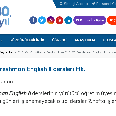
Site İçi Arama
Personel Gir
Online İletişim
Ç
TE
SÜRDÜRÜLEBİLİRLİK
ÖĞRENCİ
ARAŞTIRMA
ULUSL
Duyurular
FLE104 Vocational English II ve FLE102 Freshman English II dersle
reshman English II dersleri Hk.
nlanan
n English II
derslerinin yürütücü öğretim üyesin
 günleri işlenemeyecek olup, dersler 2.hafta iş