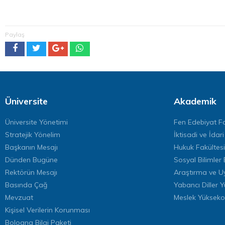
Paylaş
Üniversite
Akademik
Üniversite Yönetimi
Fen Edebiyat Fa
Stratejik Yönelim
İktisadi ve İdari
Başkanın Mesajı
Hukuk Fakültesi
Dünden Bugüne
Sosyal Bilimler 
Rektörün Mesajı
Araştırma ve U
Basında Çağ
Yabancı Diller 
Mevzuat
Meslek Yükseko
Kişisel Verilerin Korunması
Bologna Bilgi Paketi