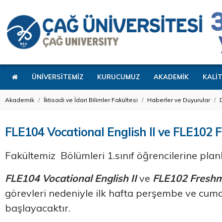
ÜNİVERSİTEMİZ
KURUCUMUZ
AKADEMİK
KALİ
Akademik
İktisadi ve İdari Bilimler Fakültesi
Haberler ve Duyurular
FLE104 Vocational English II ve FLE102 F
Fakültemiz Bölümleri 1.sınıf öğrencilerine pla
FLE104 Vocational English
II
ve
FLE102 Freshma
görevleri nedeniyle ilk hafta perşembe ve cuma
başlayacaktır.