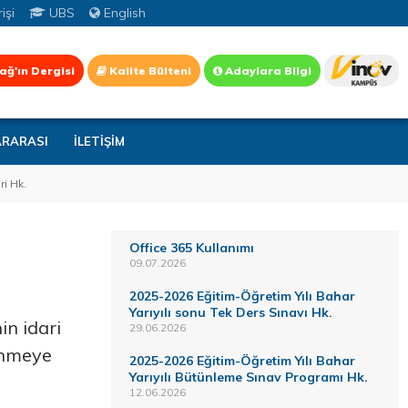
işi
UBS
English
ağ'ın Dergisi
Kalite Bülteni
Adaylara Bilgi
ARARASI
İLETİŞİM
ri Hk.
Office 365 Kullanımı
09.07.2026
2025-2026 Eğitim-Öğretim Yılı Bahar
Yarıyılı sonu Tek Ders Sınavı Hk.
in idari
29.06.2026
lenmeye
2025-2026 Eğitim-Öğretim Yılı Bahar
Yarıyılı Bütünleme Sınav Programı Hk.
12.06.2026