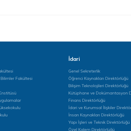
İdari
kültesi
Genel Sekreterlik
 Bilimler Fakültesi
Öğrenci Kaynakları Direktörlüğü
Bilişim Teknolojileri Direktörlüğü
Enstitüsü
Kütüphane ve Dokümantasyon Di
ygulamalar
Finans Direktörlüğü
Yüksekokulu
İdari ve Kurumsal İlişkiler Direktö
kulu
İnsan Kaynakları Direktörlüğü
Yapı İşleri ve Teknik Direktörlüğü
Özel Kalem Direktörlüğü