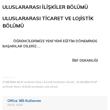
ULUSLARARASI İLİŞKİLER BÖLÜMÜ
ULUSLARARASI TİCARET VE LOJİSTİK
BÖLÜMÜ
ÖĞRENCİLERİMİZE YENİ YENİ EĞİTİM DÖNEMİNDE
BAŞARILAR DİLERİZ....
İİBF DEKANLIĞI
17.09.2024 14:33
tarihinde Hatice KASAR tarafından eklendi ,
23.10.2024 15:47
tarihinde Hatice KASAR tarafından güncellendi.
Office 365 Kullanımı
09.07.2026