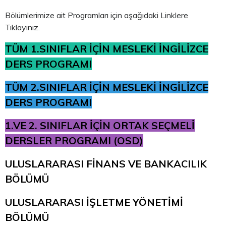
Bölümlerimize ait Programları için aşağıdaki Linklere
Tıklayınız.
TÜM 1.SINIFLAR İÇİN MESLEKİ İNGİLİZCE
DERS PROGRAMI
TÜM 2.SINIFLAR İÇİN MESLEKİ İNGİLİZCE
DERS PROGRAMI
1.VE 2. SINIFLAR İÇİN ORTAK SEÇMELİ
DERSLER PROGRAMI (OSD)
ULUSLARARASI FİNANS VE BANKACILIK
BÖLÜMÜ
ULUSLARARASI İŞLETME YÖNETİMİ
BÖLÜMÜ