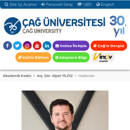
Site İçi Arama
Personel Girişi
UBS
English
Online İletişim
Çağ'ın Dergisi
Kalite Bülteni
Adaylara Bilgi
Akademik Kadro
Arş. Gör. Alper YILDIZ
Hakkında