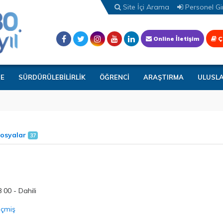
Site İçi Arama
Personel Gir
Online İletişim
Ç
TE
SÜRDÜRÜLEBİLİRLİK
ÖĞRENCİ
ARAŞTIRMA
ULUSL
osyalar
37
 00 - Dahili
eçmiş