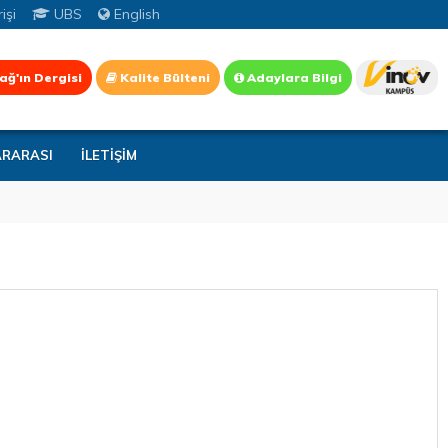
işi
UBS
English
ağ'ın Dergisi
Kalite Bülteni
Adaylara Bilgi
ARARASI
İLETİŞİM