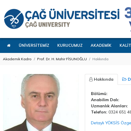
ÜNİVERSİTEMİZ
KURUCUMUZ
AKADEMİK
KALİ
Akademik Kadro
Prof. Dr. H. Mahir FİSUNOĞLU
Hakkında
Hakkında
D
Bölümü:
Anabilim Dalı:
Uzmanlık Alanları:
Telefon:
0324 651 48
Detaylı YÖKSİS Özg