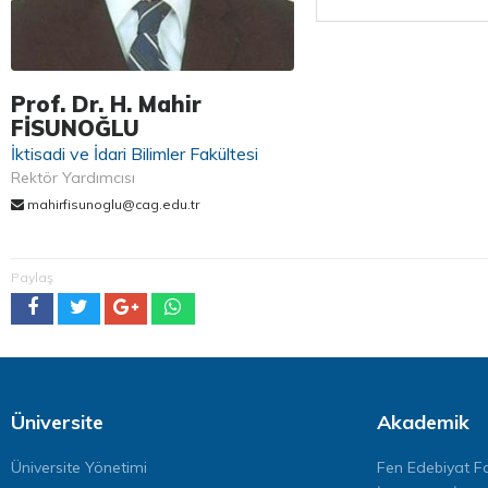
Prof. Dr. H. Mahir
FİSUNOĞLU
İktisadi ve İdari Bilimler Fakültesi
Rektör Yardımcısı
mahirfisunoglu@cag.edu.tr
Paylaş
Üniversite
Akademik
Üniversite Yönetimi
Fen Edebiyat Fa