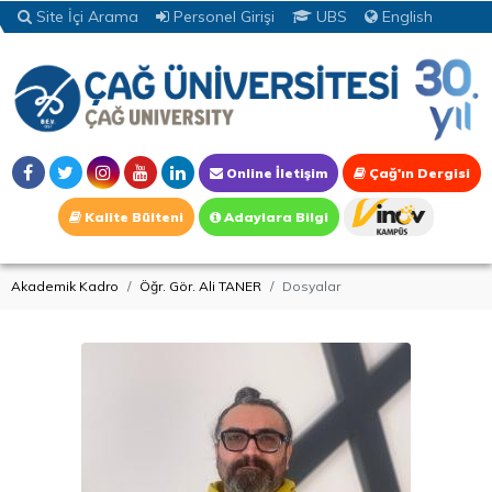
Site İçi Arama
Personel Girişi
UBS
English
Online İletişim
Çağ'ın Dergisi
Kalite Bülteni
Adaylara Bilgi
Akademik Kadro
Öğr. Gör. Ali TANER
Dosyalar