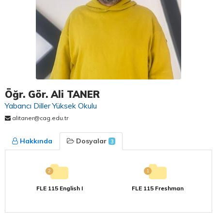
Öğr. Gör. Ali TANER
Yabancı Diller Yüksek Okulu
alitaner@cag.edu.tr
Hakkında
Dosyalar
3
2
1
FLE 115 English I
FLE 115 Freshman