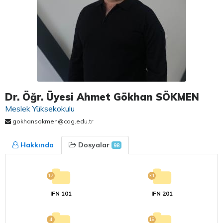
Dr. Öğr. Üyesi Ahmet Gökhan SÖKMEN
Meslek Yüksekokulu
gokhansokmen@cag.edu.tr
Hakkında
Dosyalar
98
17
31
IFN 101
IFN 201
4
18