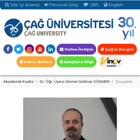
Site İçi Arama
Personel Girişi
UBS
English
Online İletişim
Çağ'ın Dergisi
Kalite Bülteni
Adaylara Bilgi
Akademik Kadro
Dr. Öğr. Üyesi Ahmet Gökhan SÖKMEN
Dosyalar