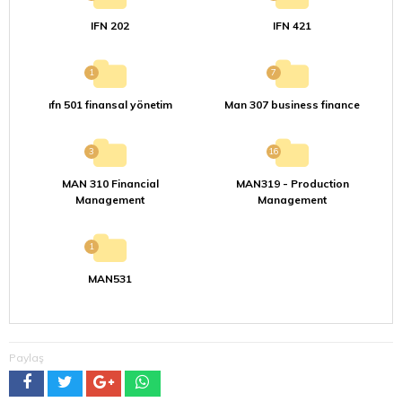
IFN 202
IFN 421
1
7
ıfn 501 finansal yönetim
Man 307 business finance
3
16
MAN 310 Financial
MAN319 - Production
Management
Management
1
MAN531
Paylaş