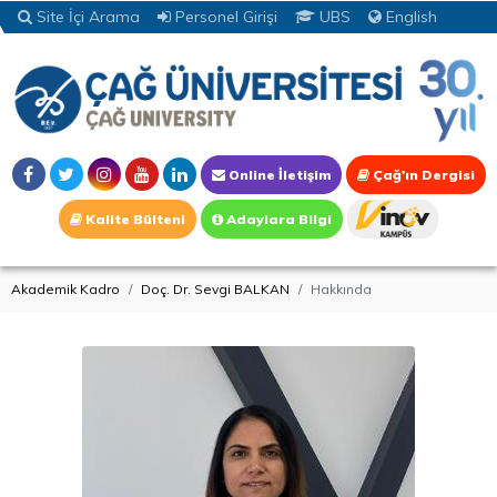
Site İçi Arama
Personel Girişi
UBS
English
Online İletişim
Çağ'ın Dergisi
Kalite Bülteni
Adaylara Bilgi
Akademik Kadro
Doç. Dr. Sevgi BALKAN
Hakkında