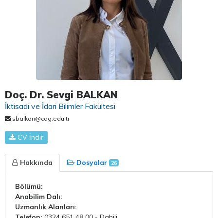
Doç. Dr. Sevgi BALKAN
İktisadi ve İdari Bilimler Fakültesi
sbalkan@cag.edu.tr
CV İndir
Hakkında
Dosyalar
26
Bölümü:
Anabilim Dalı:
Uzmanlık Alanları:
Telefon:
0324 651 48 00 - Dahili