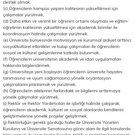
destek olmak,
(c) Öğrencilerin kampüs yaşam kalitesinin yükseltilmesi için
çalışmalar yürütmek,
(d) Daha etkin ve verimli bir öğrenim ortamı oluşması ve eğitim-
öğretimin kalitesinin yükseltilmesi için akademik birimler ile
koordinasyon halinde çalışmalar yürütmek,
(e) Üniversite bünyesinde motivasyon ve kurumsal aidiyet arttırıcı
sosyal/kültürel etkinlikler ve kulüp çalışmaları ile öğrencilerin
sosyal ve kültürel gelişimlerine katkıda bulunmak,
(f) Öğrencilerin üniversitenin akademik ve idari uygulamaları
hakkında bilgilendirmek,
(g) Üniversiteye yeni başlayan öğrencilerin üniversite hayatını
tanımasına ve uyum sağlamasına yönelik oryantasyon
çalışmalarını planlamak ve yürütmek,
(h) Öğrencilerin ailelerinin farkındalık ve bilgilerini arttırmaya
yönelik çalışmalar yürütmek,
(i) Rektör ve Rektör Yardımcıları ile işbirliği halinde çalışarak,
öğrencilerin akademik, kültürel ve sosyal alanlarda kendilerini
geliştirmelerine yönelik projeler geliştirmek,
(j) Rektörlüğün gerekli gördüğü hallerde Üniversite Yönetim
Kuruluna ve Üniversite Senatosuna görev alanı ile ilgili konularda
bilgi vermek, bu konularda öneriler, teklif ve taslaklar hazırlamak.