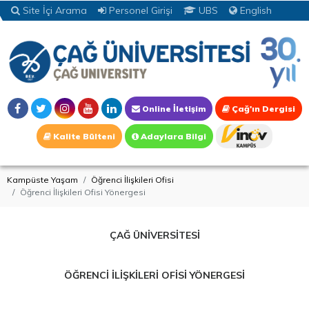
Site İçi Arama
Personel Girişi
UBS
English
Online İletişim
Çağ'ın Dergisi
Kalite Bülteni
Adaylara Bilgi
Kampüste Yaşam
Öğrenci İlişkileri Ofisi
Öğrenci İlişkileri Ofisi Yönergesi
ÇAĞ ÜNİVERSİTESİ
ÖĞRENCİ İLİŞKİLERİ OFİSİ YÖNERGESİ