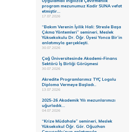
Uygulamalı İngilizce Çevirmenlik
program mezunumuz Kadir SUNA vefat
etmiştir...
17.07.2026
“Bakım Verenin İyilik Hali: Stresle Başa
Çıkma Yöntemleri” semineri, Meslek
Yüksekokulu Dr. Öğr. Üyesi Yonca Bir’in
anlatımıyla gerçekleşti.
30.07.2026
Çağ Üniversitesinde Akademi–Finans
Sektörü İş Birliği Görüşmesi
30.07.2026
Akredite Programlarımız TYÇ Logolu
Diploma Vermeye Başladı..
13.07.2026
2025-26 Akademik Yılı mezunlarımızı
uğurladık...
04.07.2026
“Krize Müdahale” semineri, Meslek
Yüksekokul Öğr. Gör. Oğuzhan
Çavuşoğlu’nun anlatımıyla