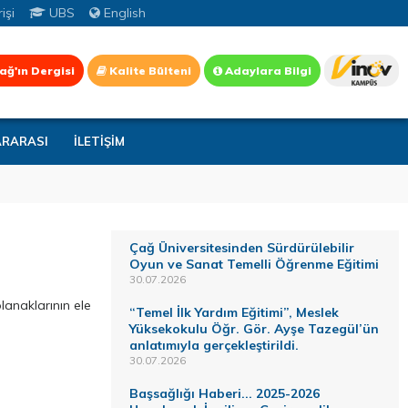
işi
UBS
English
ağ'ın Dergisi
Kalite Bülteni
Adaylara Bilgi
ARARASI
İLETİŞİM
Çağ Üniversitesinden Sürdürülebilir
Oyun ve Sanat Temelli Öğrenme Eğitimi
30.07.2026
lanaklarının ele
“Temel İlk Yardım Eğitimi”, Meslek
Yüksekokulu Öğr. Gör. Ayşe Tazegül’ün
anlatımıyla gerçekleştirildi.
30.07.2026
Başsağlığı Haberi... 2025-2026