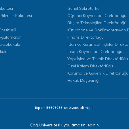
kültesi
Genel Sekreterlik
 Bilimler Fakültesi
Öğrenci Kaynakları Direktörlüğü
Bilişim Teknolojileri Direktörlüğü
Enstitüsü
Kütüphane ve Dokümantasyon Di
ygulamalar
Finans Direktörlüğü
Yüksekokulu
İdari ve Kurumsal İlişkiler Direktö
kulu
İnsan Kaynakları Direktörlüğü
Yapı İşleri ve Teknik Direktörlüğü
Özel Kalem Direktörlüğü
Koruma ve Güvenlik Direktörlüğü
Hukuk Müşavirliği
Toplam
56606033
kez ziyaret edilmiştir.
Çağ Üniversitesi uygulamasını edinin