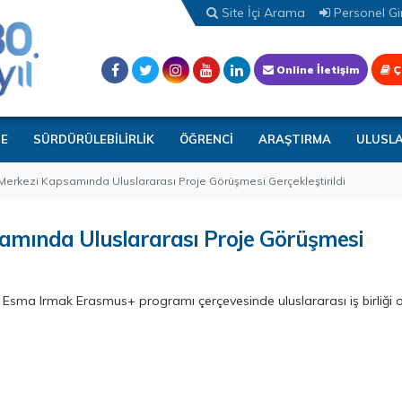
Site İçi Arama
Personel Gir
Online İletişim
Ç
TE
SÜRDÜRÜLEBİLİRLİK
ÖĞRENCİ
ARAŞTIRMA
ULUSL
 Merkezi Kapsamında Uluslararası Proje Görüşmesi Gerçekleştirildi
samında Uluslararası Proje Görüşmesi
 Esma Irmak Erasmus+ programı çerçevesinde uluslararası iş birliği o