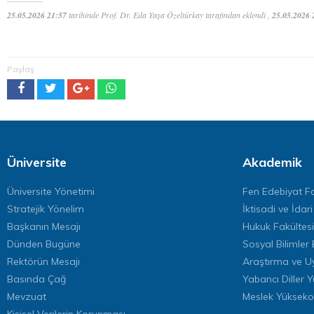
25.05.2026 21:57
tarihinde Prof. Dr. Eda Yaşa Özeltürkay tarafından eklendi ,
25.05.2026 
Paylaş
Üniversite
Akademik
Üniversite Yönetimi
Fen Edebiyat Fa
Stratejik Yönelim
İktisadi ve İdari
Başkanın Mesajı
Hukuk Fakültesi
Dünden Bugüne
Sosyal Bilimler 
Rektörün Mesajı
Araştırma ve U
Basında Çağ
Yabancı Diller 
Mevzuat
Meslek Yükseko
Kişisel Verilerin Korunması