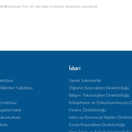
22:00
tarihinde Prof. Dr. Eda Yaşa Özeltürkay tarafından güncellendi.
İdari
kültesi
Genel Sekreterlik
 Bilimler Fakültesi
Öğrenci Kaynakları Direktörlüğü
Bilişim Teknolojileri Direktörlüğü
Enstitüsü
Kütüphane ve Dokümantasyon Di
ygulamalar
Finans Direktörlüğü
Yüksekokulu
İdari ve Kurumsal İlişkiler Direktö
kulu
İnsan Kaynakları Direktörlüğü
Yapı İşleri ve Teknik Direktörlüğü