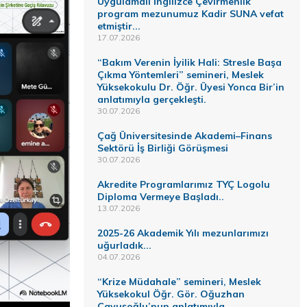
Uygulamalı İngilizce Çevirmenlik
program mezunumuz Kadir SUNA vefat
etmiştir...
17.07.2026
“Bakım Verenin İyilik Hali: Stresle Başa
Çıkma Yöntemleri” semineri, Meslek
Yüksekokulu Dr. Öğr. Üyesi Yonca Bir’in
anlatımıyla gerçekleşti.
30.07.2026
Çağ Üniversitesinde Akademi–Finans
Sektörü İş Birliği Görüşmesi
30.07.2026
Akredite Programlarımız TYÇ Logolu
Diploma Vermeye Başladı..
13.07.2026
2025-26 Akademik Yılı mezunlarımızı
uğurladık...
04.07.2026
“Krize Müdahale” semineri, Meslek
Yüksekokul Öğr. Gör. Oğuzhan
Çavuşoğlu’nun anlatımıyla