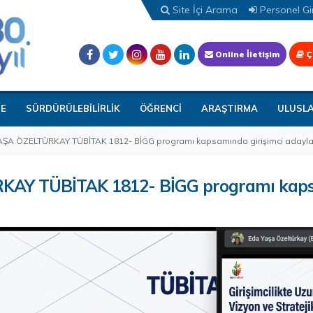
Site İçi Arama
Personel Gir
Online İletişim
Ç
TE
SÜRDÜRÜLEBİLİRLİK
ÖĞRENCİ
ARAŞTIRMA
ULUSL
AŞA ÖZELTÜRKAY TÜBİTAK 1812- BİGG programı kapsamında girişimci adaylar
RKAY TÜBİTAK 1812- BİGG programı kap