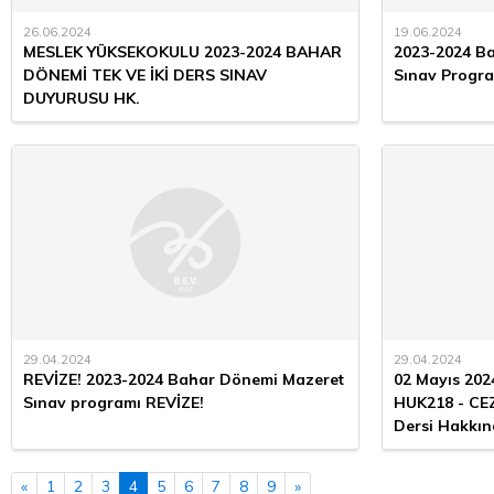
26.06.2024
19.06.2024
MESLEK YÜKSEKOKULU 2023-2024 BAHAR
2023-2024 B
DÖNEMİ TEK VE İKİ DERS SINAV
Sınav Progr
DUYURUSU HK.
29.04.2024
29.04.2024
REVİZE! 2023-2024 Bahar Dönemi Mazeret
02 Mayıs 202
Sınav programı REVİZE!
HUK218 - CE
Dersi Hakkı
«
1
2
3
4
5
6
7
8
9
»