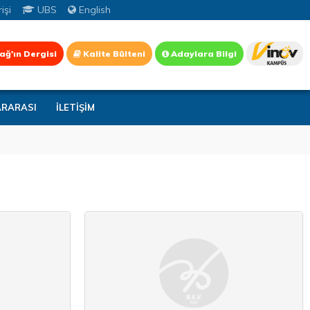
işi
UBS
English
ağ'ın Dergisi
Kalite Bülteni
Adaylara Bilgi
ARARASI
İLETİŞİM