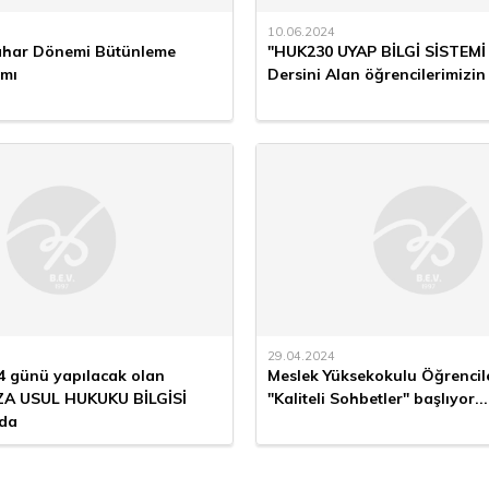
10.06.2024
ahar Dönemi Bütünleme
"HUK230 UYAP BİLGİ SİSTEMİ
amı
Dersini Alan öğrencilerimizin 
29.04.2024
4 günü yapılacak olan
Meslek Yüksekokulu Öğrencil
ZA USUL HUKUKU BİLGİSİ
"Kaliteli Sohbetler" başlıyor...
nda