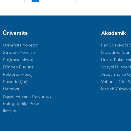
Üniversite
Akademik
Üniversite Yönetimi
Fen Edebiyat Fa
Stratejik Yönelim
İktisadi ve İdari
Başkanın Mesajı
Hukuk Fakültesi
Dünden Bugüne
Sosyal Bilimler 
Rektörün Mesajı
Araştırma ve U
Basında Çağ
Yabancı Diller 
Mevzuat
Meslek Yükseko
Kişisel Verilerin Korunması
Bologna Bilgi Paketi
İletişim