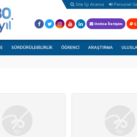
Site İçi Arama
Personel Gir
Online İletişim
Ç
TE
SÜRDÜRÜLEBİLİRLİK
ÖĞRENCİ
ARAŞTIRMA
ULUSL