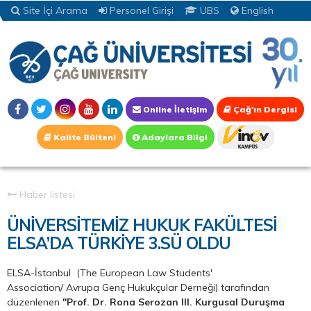
Site İçi Arama
Personel Girişi
UBS
English
Online İletişim
Çağ'ın Dergisi
Kalite Bülteni
Adaylara Bilgi
Haber listesi
ÜNİVERSİTEMİZ HUKUK FAKÜLTESİ
ELSA’DA TÜRKİYE 3.SÜ OLDU
ELSA-İstanbul (The European Law Students'
Association/ Avrupa Genç Hukukçular Derneği) tarafından
düzenlenen
"Prof. Dr. Rona Serozan III. Kurgusal Duruşma