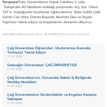
Yarışması"
nda, Üniversitemiz Hukuk Fakültesi 3. oldu.
Türkiye’den 40 fakültenin katıldığı yarışmada, Arş. Gör. Orkun
TAT’ın koçluğunda hazırlanan öğrencilerimiz Bekir Gökfe Çelik,
Semih Can Yıldız, Damla Bayındır, Mustafa Ekici ve İlayda
Sapmaz’ı tebrik ediyor ve başarılarının devamını diliyoruz.
14.05.2018 14:04
tarihinde eklendi ,
04.12.2018 15:25
tarihinde güncellendi.
Çağ Üniversitesi Öğrencileri, Uluslararası Arenada
Türkiye'yi Temsil Ediyor
17.07.2026
Geleceğin Üniversitesi: ÇAĞ ÜNİVERSİTESİ
17.07.2026
Çağ Üniversitesi’nin, Üniversite-Sektör İş Birliğinde
Yenilikçi Modelleri
17.07.2026
Çağ Üniversitesinin Sürdürülebilir ve Engelsiz Kampüs
Yaklaşımı
17.07.2026