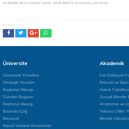
31.10.2022 10:11
tarihinde eklendi ,
05.03.2025 12:32
tarihinde güncellendi.
Paylaş
Üniversite
Akademik
Üniversite Yönetimi
Fen Edebiyat Fa
Stratejik Yönelim
İktisadi ve İdari
Başkanın Mesajı
Hukuk Fakültesi
Dünden Bugüne
Sosyal Bilimler 
Rektörün Mesajı
Araştırma ve U
Basında Çağ
Yabancı Diller 
Mevzuat
Meslek Yükseko
Kişisel Verilerin Korunması