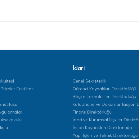
İdari
kültesi
Genel Sekreterlik
 Bilimler Fakültesi
Öğrenci Kaynakları Direktörlüğü
Bilişim Teknolojileri Direktörlüğü
Enstitüsü
Kütüphane ve Dokümantasyon Di
ygulamalar
Finans Direktörlüğü
Yüksekokulu
İdari ve Kurumsal İlişkiler Direktö
kulu
İnsan Kaynakları Direktörlüğü
Yapı İşleri ve Teknik Direktörlüğü