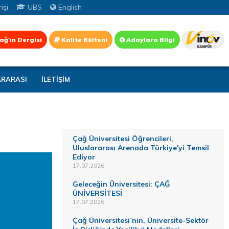
işi
UBS
English
ağ'ın Dergisi
Kalite Bülteni
Adaylara Bilgi
ARARASI
İLETİŞİM
Çağ Üniversitesi Öğrencileri,
Uluslararası Arenada Türkiye'yi Temsil
Ediyor
17.07.2026
Geleceğin Üniversitesi: ÇAĞ
ÜNİVERSİTESİ
17.07.2026
Çağ Üniversitesi’nin, Üniversite-Sektör