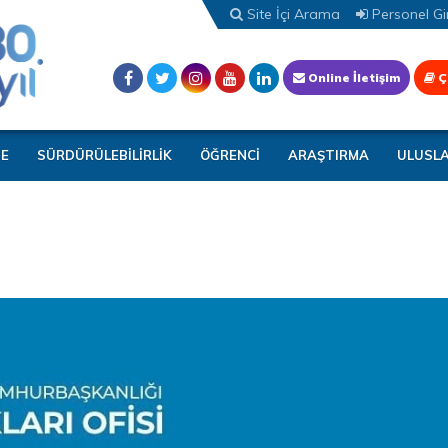
Site İçi Arama
Personel Gir
Online İletişim
Ç
TE
SÜRDÜRÜLEBİLİRLİK
ÖĞRENCİ
ARAŞTIRMA
ULUSL