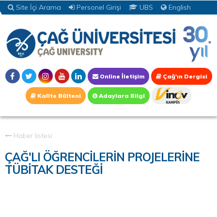
Site İçi Arama
Personel Girişi
UBS
English
Online İletişim
Çağ'ın Dergisi
Kalite Bülteni
Adaylara Bilgi
Haber listesi
ÇAĞ'LI ÖĞRENCİLERİN PROJELERİNE
TÜBİTAK DESTEĞİ